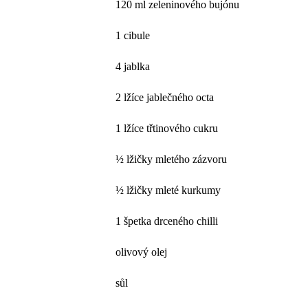
120 ml zeleninového bujónu
1 cibule
4 jablka
2 lžíce jablečného octa
1 lžíce třtinového cukru
½ lžičky mletého zázvoru
½ lžičky mleté kurkumy
1 špetka drceného chilli
olivový olej
sůl