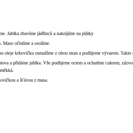
e. Jablka zbavíme jádřinců a nakrájíme na plátky
. Maso očistíme a osolíme.
ého oleje krkovičku osmažíme z obou stran a podlijeme vývarem. Takt
tova a přidáme jablka. Vše podlijeme octem a ochutíme cukrem, zázvo
 měkká.
ovičkou a šťávou z masa.