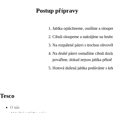
Postup přípravy
Jablka opláchneme, osušíme a oloupem
Cibuli oloupeme a nakrájíme na hrubo
Na rozpálené pánvi s trochou olivov
Na druhé pánvi osmažíme cibuli dozla
povaříme, dokud nejsou jablka pěkně
Hotová dušená jablka podáváme s krk
Tesco
O nás