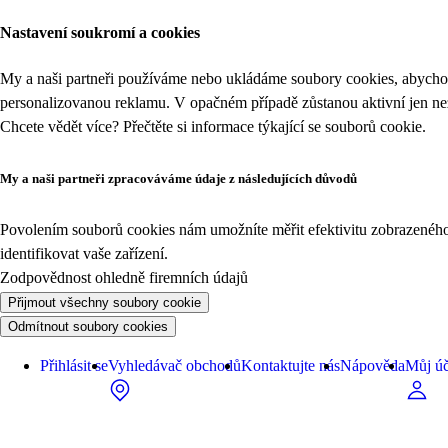
Nastavení soukromí a cookies
My a naši partneři používáme nebo ukládáme soubory cookies, abychom
personalizovanou reklamu. V opačném případě zůstanou aktivní jen n
Chcete vědět více? Přečtěte si informace týkající se
souborů cookie
.
My a naši partneři zpracováváme údaje z následujících důvodů
Povolením souborů cookies nám umožníte měřit efektivitu zobrazeného o
identifikovat vaše zařízení.
Zodpovědnost ohledně firemních údajů
Přijmout všechny soubory cookie
Odmítnout soubory cookies
Přihlásit se
Vyhledávač obchodů
Kontaktujte nás
Nápověda
Můj úč