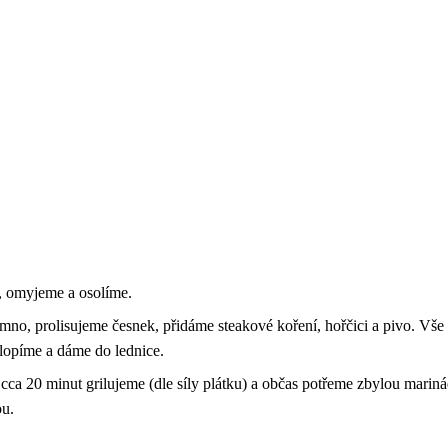
, omyjeme a osolíme.
mno, prolisujeme česnek, přidáme steakové koření, hořčici a pivo. V
klopíme a dáme do lednice.
cca 20 minut grilujeme (dle síly plátku) a občas potřeme zbylou marin
ou.