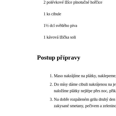
2 polévkové lžíce plnotučné hořčice
1 ks cibule
1½ dcl světlého piva
1 kávová lžička soli
Postup přípravy
Maso nakrájíme na plátky, naklepeme
Do mísy dáme cibuli nakrájenou na je
naložíme plátky nejlépe přes noc, při
Na dobře rozpáleném grilu druhý den 
zakysané smetany, pečivem a zelenin