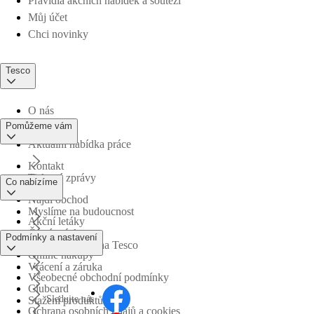
Pravidla akčních nabídek a soutěží
Můj účet
Chci novinky
Tesco
O nás
Pomůžeme vám
Aktuální nabídka práce
Kontakt
Tiskové zprávy
Co nabízíme
Najdi obchod
Myslíme na budoucnost
Akční letáky
Časté otázky
Podmínky a nastavení
Obchodní skupina Tesco
Online nákupy
Vrácení a záruka
Všeobecné obchodní podmínky
Clubcard
Sledujte nás
Stažení produktů
Ochrana osobních údajů a cookies