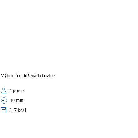
Výborná naložená krkovice
4 porce
30 min.
817 kcal