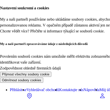
Nastavení soukromí a cookies
My a naši partneři používáme nebo ukládáme soubory cookies, abychom
personalizovanou reklamu. V opačném případě zůstanou aktivní jen n
Chcete vědět více? Přečtěte si informace týkající se
souborů cookie
.
My a naši partneři zpracováváme údaje z následujících důvodů
Povolením souborů cookies nám umožníte měřit efektivitu zobrazeného o
identifikovat vaše zařízení.
Zodpovědnost ohledně firemních údajů
Přijmout všechny soubory cookie
Odmítnout soubory cookies
Přihlásit se
Vyhledávač obchodů
Kontaktujte nás
Nápověda
Můj úč