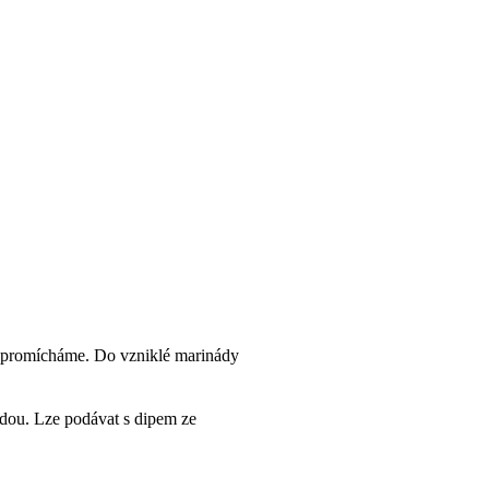
še promícháme. Do vzniklé marinády
ádou. Lze podávat s dipem ze