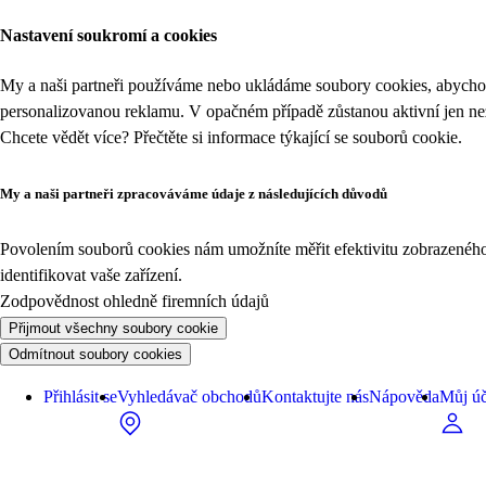
Nastavení soukromí a cookies
My a naši partneři používáme nebo ukládáme soubory cookies, abychom
personalizovanou reklamu. V opačném případě zůstanou aktivní jen n
Chcete vědět více? Přečtěte si informace týkající se
souborů cookie
.
My a naši partneři zpracováváme údaje z následujících důvodů
Povolením souborů cookies nám umožníte měřit efektivitu zobrazeného o
identifikovat vaše zařízení.
Zodpovědnost ohledně firemních údajů
Přijmout všechny soubory cookie
Odmítnout soubory cookies
Přihlásit se
Vyhledávač obchodů
Kontaktujte nás
Nápověda
Můj úč