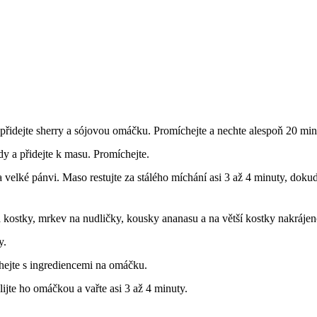
 přidejte sherry a sójovou omáčku. Promíchejte a nechte alespoň 20 min
dy a přidejte k masu. Promíchejte.
 velké pánvi. Maso restujte za stálého míchání asi 3 až 4 minuty, dok
 kostky, mrkev na nudličky, kousky ananasu a na větší kostky nakrájeno
y.
íchejte s ingrediencemi na omáčku.
lijte ho omáčkou a vařte asi 3 až 4 minuty.