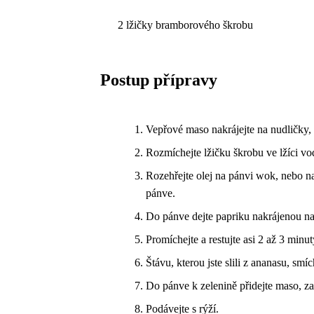
2 lžičky bramborového škrobu
Postup přípravy
Vepřové maso nakrájejte na nudličky,
Rozmíchejte lžičku škrobu ve lžíci vo
Rozehřejte olej na pánvi wok, nebo na
pánve.
Do pánve dejte papriku nakrájenou na
Promíchejte a restujte asi 2 až 3 minut
Štávu, kterou jste slili z ananasu, sm
Do pánve k zelenině přidejte maso, za
Podávejte s rýží.