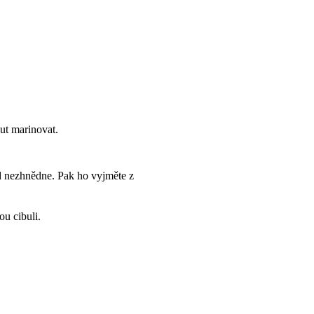
ut marinovat.
ud nezhnědne. Pak ho vyjměte z
u cibuli.