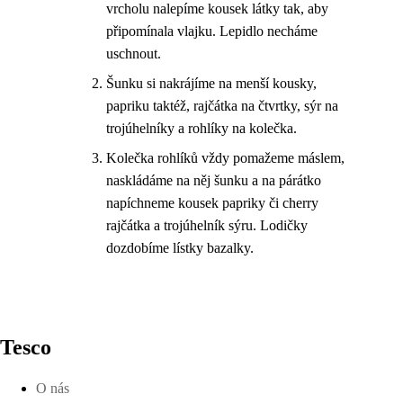
vrcholu nalepíme kousek látky tak, aby
připomínala vlajku. Lepidlo necháme
uschnout.
Šunku si nakrájíme na menší kousky,
papriku taktéž, rajčátka na čtvrtky, sýr na
trojúhelníky a rohlíky na kolečka.
Kolečka rohlíků vždy pomažeme máslem,
naskládáme na něj šunku a na párátko
napíchneme kousek papriky či cherry
rajčátka a trojúhelník sýru. Lodičky
dozdobíme lístky bazalky.
Tesco
O nás