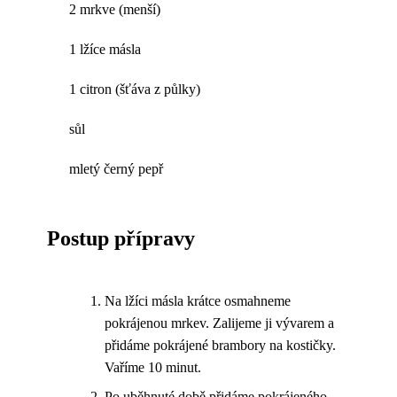
2 mrkve (menší)
1 lžíce másla
1 citron (šťáva z půlky)
sůl
mletý černý pepř
Postup přípravy
Na lžíci másla krátce osmahneme
pokrájenou mrkev. Zalijeme ji vývarem a
přidáme pokrájené brambory na kostičky.
Vaříme 10 minut.
Po uběhnuté době přidáme pokrájeného