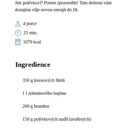
Jste polévkoví? Potom zpozorněte! Tato dobrota vám
dozajista vlije novou energii do žil.
4 porce
25 min.
1079 kcal
Ingredience
350 g lososových filetů
1 l zeleninového bujónu
200 g brambor
150 g polévkových nudlí (uvařených)