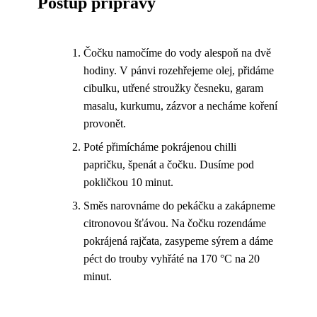
Postup přípravy
Čočku namočíme do vody alespoň na dvě
hodiny. V pánvi rozehřejeme olej, přidáme
cibulku, utřené stroužky česneku, garam
masalu, kurkumu, zázvor a necháme koření
provonět.
Poté přimícháme pokrájenou chilli
papričku, špenát a čočku. Dusíme pod
pokličkou 10 minut.
Směs narovnáme do pekáčku a zakápneme
citronovou šťávou. Na čočku rozendáme
pokrájená rajčata, zasypeme sýrem a dáme
péct do trouby vyhřáté na 170 °C na 20
minut.