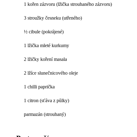
1 kořen zázvoru (lžička strouhaného zázvoru)
3 stroužky česneku (utřeného)
½ cibule (pokrájené)
1 lžička mleté kurkumy
2 lžičky koření masala
2 lžíce slunečnicového oleje
1 chilli paprička
1 citron (sťáva z půlky)
parmazán (strouhaný)