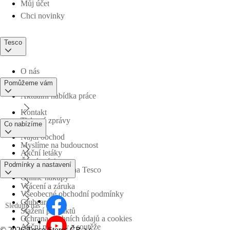
Můj účet
Chci novinky
Tesco
O nás
Pomůžeme vám
Aktuální nabídka práce
Kontakt
Tiskové zprávy
Co nabízíme
Najdi obchod
Myslíme na budoucnost
Akční letáky
Časté otázky
Podmínky a nastavení
Obchodní skupina Tesco
Online nákupy
Vrácení a záruka
Všeobecné obchodní podmínky
Clubcard
Sledujte nás
Stažení produktů
Ochrana osobních údajů a cookies
Akční nabídky a soutěže
©
2026 Tesco Stores ČR a.s.