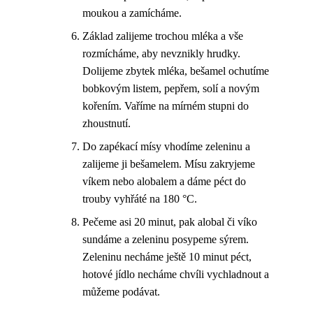
moukou a zamícháme.
Základ zalijeme trochou mléka a vše
rozmícháme, aby nevznikly hrudky.
Dolijeme zbytek mléka, bešamel ochutíme
bobkovým listem, pepřem, solí a novým
kořením. Vaříme na mírném stupni do
zhoustnutí.
Do zapékací mísy vhodíme zeleninu a
zalijeme ji bešamelem. Mísu zakryjeme
víkem nebo alobalem a dáme péct do
trouby vyhřáté na 180 °C.
Pečeme asi 20 minut, pak alobal či víko
sundáme a zeleninu posypeme sýrem.
Zeleninu necháme ještě 10 minut péct,
hotové jídlo necháme chvíli vychladnout a
můžeme podávat.