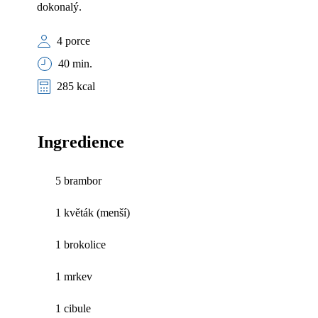
dokonalý.
4 porce
40 min.
285 kcal
Ingredience
5 brambor
1 květák (menší)
1 brokolice
1 mrkev
1 cibule