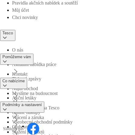
Pravidla akčních nabídek a soutěží
Můj účet
Chci novinky
Tesco
O nás
Pomůžeme vám
Aktuální nabídka práce
Kontakt
Tiskové zprávy
Co nabízíme
Najdi obchod
Myslíme na budoucnost
Akční letáky
Časté otázky
Podmínky a nastavení
Obchodní skupina Tesco
Online nákupy
Vrácení a záruka
Všeobecné obchodní podmínky
Clubcard
Sledujte nás
Stažení produktů