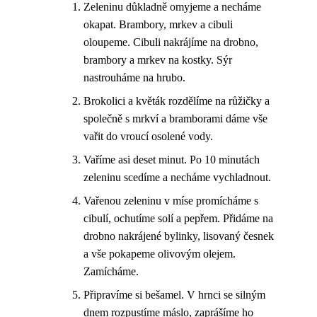
Zeleninu důkladně omyjeme a necháme
okapat. Brambory, mrkev a cibuli
oloupeme. Cibuli nakrájíme na drobno,
brambory a mrkev na kostky. Sýr
nastrouháme na hrubo.
Brokolici a květák rozdělíme na růžičky a
společně s mrkví a bramborami dáme vše
vařit do vroucí osolené vody.
Vaříme asi deset minut. Po 10 minutách
zeleninu scedíme a necháme vychladnout.
Vařenou zeleninu v míse promícháme s
cibulí, ochutíme solí a pepřem. Přidáme na
drobno nakrájené bylinky, lisovaný česnek
a vše pokapeme olivovým olejem.
Zamícháme.
Připravíme si bešamel. V hrnci se silným
dnem rozpustíme máslo, zaprášíme ho