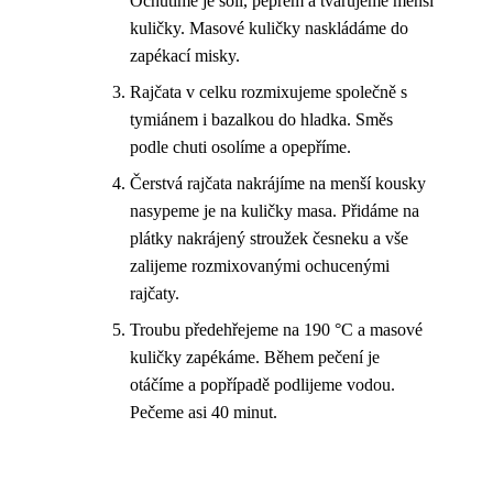
Ochutíme je solí, pepřem a tvarujeme menší
kuličky. Masové kuličky naskládáme do
zapékací misky.
Rajčata v celku rozmixujeme společně s
tymiánem i bazalkou do hladka. Směs
podle chuti osolíme a opepříme.
Čerstvá rajčata nakrájíme na menší kousky
nasypeme je na kuličky masa. Přidáme na
plátky nakrájený stroužek česneku a vše
zalijeme rozmixovanými ochucenými
rajčaty.
Troubu předehřejeme na 190 °C a masové
kuličky zapékáme. Během pečení je
otáčíme a popřípadě podlijeme vodou.
Pečeme asi 40 minut.