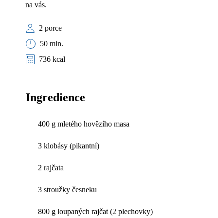
na vás.
2 porce
50 min.
736 kcal
Ingredience
400 g mletého hovězího masa
3 klobásy (pikantní)
2 rajčata
3 stroužky česneku
800 g loupaných rajčat (2 plechovky)