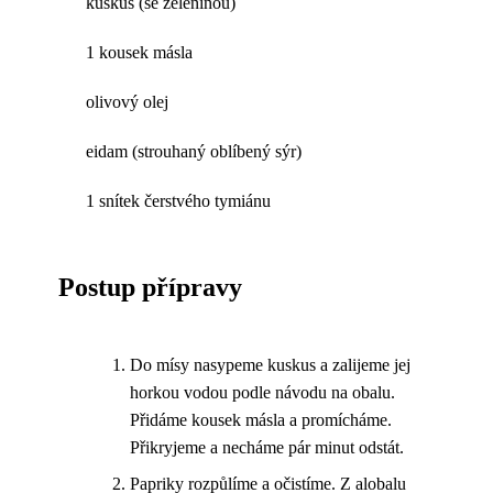
kuskus (se zeleninou)
1 kousek másla
olivový olej
eidam (strouhaný oblíbený sýr)
1 snítek čerstvého tymiánu
Postup přípravy
Do mísy nasypeme kuskus a zalijeme jej
horkou vodou podle návodu na obalu.
Přidáme kousek másla a promícháme.
Přikryjeme a necháme pár minut odstát.
Papriky rozpůlíme a očistíme. Z alobalu