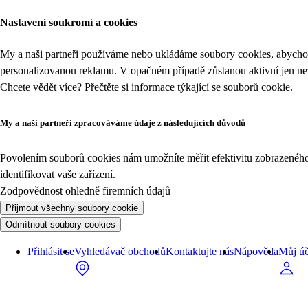
Nastavení soukromí a cookies
My a naši partneři používáme nebo ukládáme soubory cookies, abychom
personalizovanou reklamu. V opačném případě zůstanou aktivní jen n
Chcete vědět více? Přečtěte si informace týkající se
souborů cookie
.
My a naši partneři zpracováváme údaje z následujících důvodů
Povolením souborů cookies nám umožníte měřit efektivitu zobrazeného o
identifikovat vaše zařízení.
Zodpovědnost ohledně firemních údajů
Přijmout všechny soubory cookie
Odmítnout soubory cookies
Přihlásit se
Vyhledávač obchodů
Kontaktujte nás
Nápověda
Můj úč