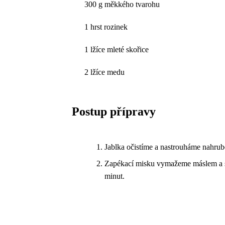
300 g měkkého tvarohu
1 hrst rozinek
1 lžíce mleté skořice
2 lžíce medu
Postup přípravy
Jablka očistíme a nastrouháme nahrub
Zapékací misku vymažeme máslem a sm
minut.