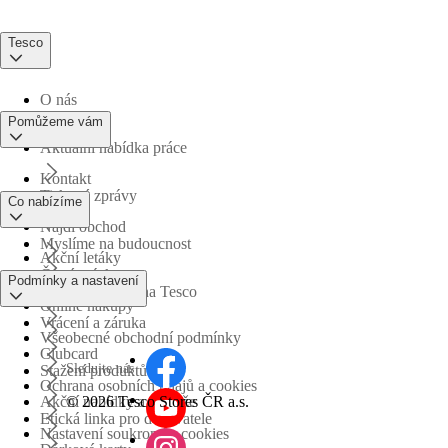
Tesco
O nás
Pomůžeme vám
Aktuální nabídka práce
Kontakt
Tiskové zprávy
Co nabízíme
Najdi obchod
Myslíme na budoucnost
Akční letáky
Časté otázky
Podmínky a nastavení
Obchodní skupina Tesco
Online nákupy
Vrácení a záruka
Všeobecné obchodní podmínky
Clubcard
Sledujte nás
Stažení produktů
Ochrana osobních údajů a cookies
©
2026 Tesco Stores ČR a.s.
Akční nabídky a soutěže
Etická linka pro dodavatele
Nastavení soukromí a cookies