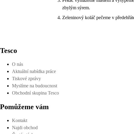
Pekáč vymažeme máslem a vysypeme m
zbylým sýrem.
Zeleninový koláč pečeme v předehřáté
Tesco
O nás
Aktuální nabídka práce
Tiskové zprávy
Myslíme na budoucnost
Obchodní skupina Tesco
Pomůžeme vám
Kontakt
Najdi obchod