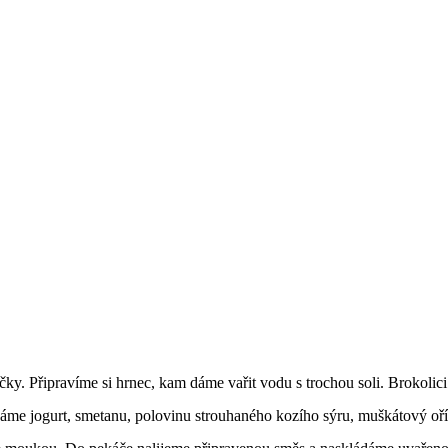
čky. Připravíme si hrnec, kam dáme vařit vodu s trochou soli. Brokolici
dáme jogurt, smetanu, polovinu strouhaného kozího sýru, muškátový oříš