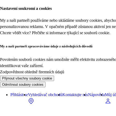
Nastavení soukromí a cookies
My a naši partneři používáme nebo ukládáme soubory cookies, abychom
personalizovanou reklamu. V opačném případě zůstanou aktivní jen n
Chcete vědět více? Přečtěte si informace týkající se
souborů cookie
.
My a naši partneři zpracováváme údaje z následujících důvodů
Povolením souborů cookies nám umožníte měřit efektivitu zobrazeného o
identifikovat vaše zařízení.
Zodpovědnost ohledně firemních údajů
Přijmout všechny soubory cookie
Odmítnout soubory cookies
Přihlásit se
Vyhledávač obchodů
Kontaktujte nás
Nápověda
Můj úč