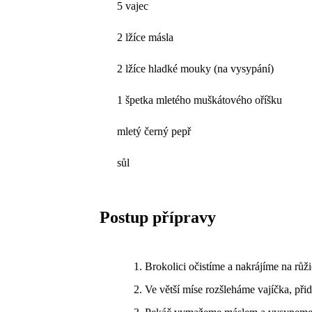
5 vajec
2 lžíce másla
2 lžíce hladké mouky (na vysypání)
1 špetka mletého muškátového oříšku
mletý černý pepř
sůl
Postup přípravy
Brokolici očistíme a nakrájíme na růži
Ve větší míse rozšleháme vajíčka, při