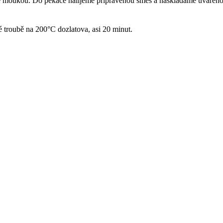
oukou. Do pekáče nalijeme připravenou směs a naskládáme uvařeno
 troubě na 200°C dozlatova, asi 20 minut.