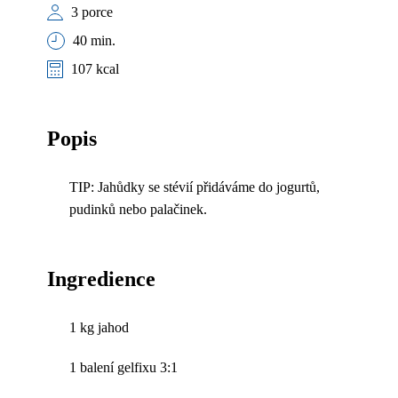
3 porce
40 min.
107 kcal
Popis
TIP: Jahůdky se stévií přidáváme do jogurtů,
pudinků nebo palačinek.
Ingredience
1 kg jahod
1 balení gelfixu 3:1