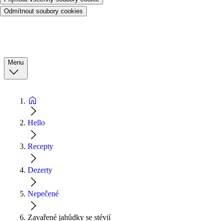
Odmítnout soubory cookies
Menu
Hello
Recepty
Dezerty
Nepečené
Zavařené jahůdky se stévií