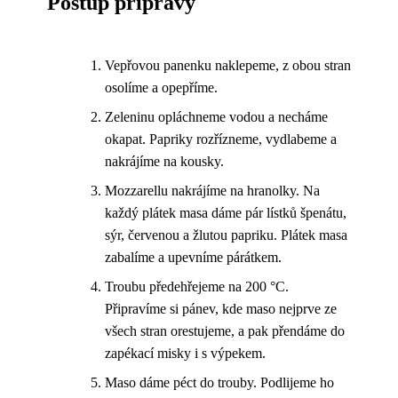
Postup přípravy
Vepřovou panenku naklepeme, z obou stran
osolíme a opepříme.
Zeleninu opláchneme vodou a necháme
okapat. Papriky rozřízneme, vydlabeme a
nakrájíme na kousky.
Mozzarellu nakrájíme na hranolky. Na
každý plátek masa dáme pár lístků špenátu,
sýr, červenou a žlutou papriku. Plátek masa
zabalíme a upevníme párátkem.
Troubu předehřejeme na 200 °C.
Připravíme si pánev, kde maso nejprve ze
všech stran orestujeme, a pak přendáme do
zapékací misky i s výpekem.
Maso dáme péct do trouby. Podlijeme ho