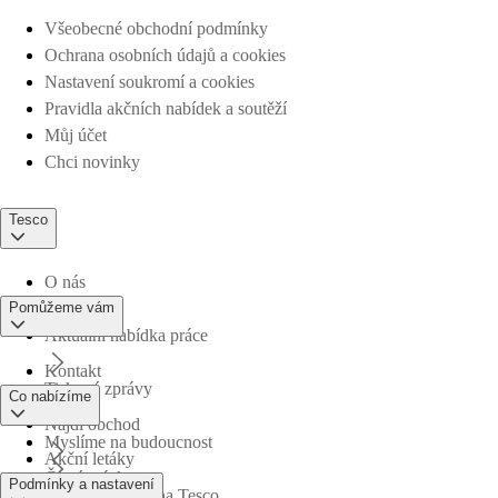
Všeobecné obchodní podmínky
Ochrana osobních údajů a cookies
Nastavení soukromí a cookies
Pravidla akčních nabídek a soutěží
Můj účet
Chci novinky
Tesco
O nás
Pomůžeme vám
Aktuální nabídka práce
Kontakt
Tiskové zprávy
Co nabízíme
Najdi obchod
Myslíme na budoucnost
Akční letáky
Časté otázky
Podmínky a nastavení
Obchodní skupina Tesco