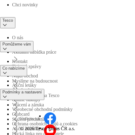
Chci novinky
Tesco
O nás
Pomůžeme vám
Aktuální nabídka práce
Kontakt
Tiskové zprávy
Co nabízíme
Najdi obchod
Myslíme na budoucnost
Akční letáky
Časté otázky
Podmínky a nastavení
Obchodní skupina Tesco
Online nákupy
Vrácení a záruka
Všeobecné obchodní podmínky
Clubcard
Sledujte nás
Stažení produktů
Ochrana osobních údajů a cookies
©
2026 Tesco Stores ČR a.s.
Akční nabídky a soutěže
Etická linka pro dodavatele