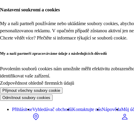
Nastavení soukromí a cookies
My a naši partneři používáme nebo ukládáme soubory cookies, abychom
personalizovanou reklamu. V opačném případě zůstanou aktivní jen n
Chcete vědět více? Přečtěte si informace týkající se
souborů cookie
.
My a naši partneři zpracováváme údaje z následujících důvodů
Povolením souborů cookies nám umožníte měřit efektivitu zobrazeného o
identifikovat vaše zařízení.
Zodpovědnost ohledně firemních údajů
Přijmout všechny soubory cookie
Odmítnout soubory cookies
Přihlásit se
Vyhledávač obchodů
Kontaktujte nás
Nápověda
Můj úč