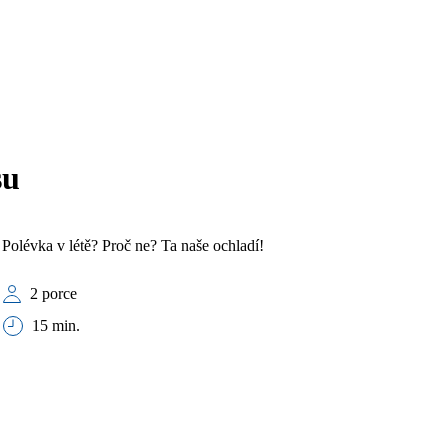
su
Polévka v létě? Proč ne? Ta naše ochladí!
2 porce
15 min.