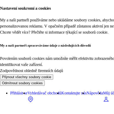
Nastavení soukromí a cookies
My a naši partneři používáme nebo ukládáme soubory cookies, abychom
personalizovanou reklamu. V opačném případě zůstanou aktivní jen n
Chcete vědět více? Přečtěte si informace týkající se
souborů cookie
.
My a naši partneři zpracováváme údaje z následujících důvodů
Povolením souborů cookies nám umožníte měřit efektivitu zobrazeného o
identifikovat vaše zařízení.
Zodpovědnost ohledně firemních údajů
Přijmout všechny soubory cookie
Odmítnout soubory cookies
Přihlásit se
Vyhledávač obchodů
Kontaktujte nás
Nápověda
Můj úč