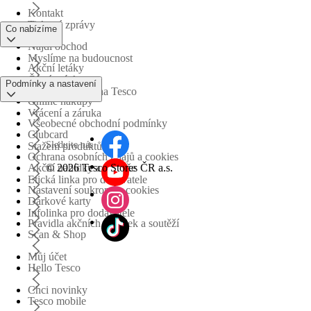
Kontakt
Tiskové zprávy
Co nabízíme
Najdi obchod
Myslíme na budoucnost
Akční letáky
Časté otázky
Podmínky a nastavení
Obchodní skupina Tesco
Online nákupy
Vrácení a záruka
Všeobecné obchodní podmínky
Clubcard
Sledujte nás
Stažení produktů
Ochrana osobních údajů a cookies
©
2026 Tesco Stores ČR a.s.
Akční nabídky a soutěže
Etická linka pro dodavatele
Nastavení soukromí a cookies
Dárkové karty
Infolinka pro dodavatele
Pravidla akčních nabídek a soutěží
Scan & Shop
Můj účet
Hello Tesco
Chci novinky
Tesco mobile