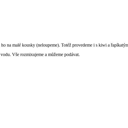
 ho na malé kousky (neloupeme). Totéž provedeme i s kiwi a řapíkatý
 vodu. Vše rozmixujeme a můžeme podávat.