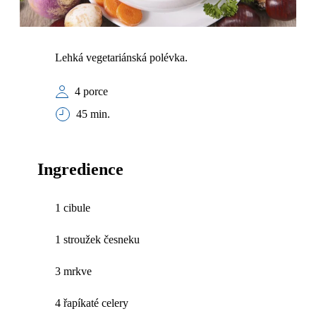
Lehká vegetariánská polévka.
4 porce
45 min.
Ingredience
1 cibule
1 stroužek česneku
3 mrkve
4 řapíkaté celery