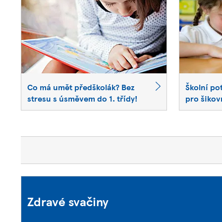
Školní po
Co má umět předškolák? Bez
pro šikov
stresu s úsměvem do 1. třídy!
Zdravé svačiny