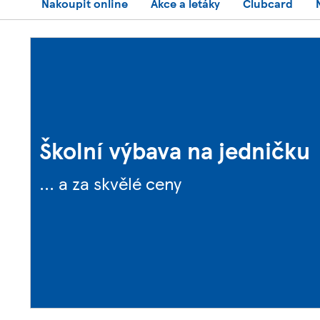
Nakoupit online
Akce a letáky
Clubcard
Školní výbava na jedničku
... a za skvělé ceny