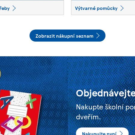
řeby
Výtvarné pomůcky
Zobrazit nákupní seznam
Objednávejte
Nakupte školní p
dveřím.
Nakupujte nyní