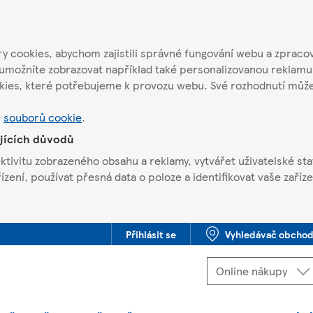
 cookies, abychom zajistili správné fungování webu a zpracov
umožníte zobrazovat například také personalizovanou reklamu
kies, které potřebujeme k provozu webu. Své rozhodnutí můž
e
souborů cookie
.
ujících důvodů
ivitu zobrazeného obsahu a reklamy, vytvářet uživatelské stat
ení, používat přesná data o poloze a identifikovat vaše zaříze
Přihlásit se
Vyhledávač obcho
Jste offline. Některé funkce mohou být nedostupné.
Vybrat
Online nákupy