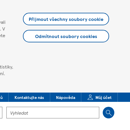
Přijmout všechny soubory cookie
ali
. V
ete
Odmítnout soubory cookies
istiky,
ní.
dů
Kontaktujte nás
Nápověda
Můj účet
Vyhledat