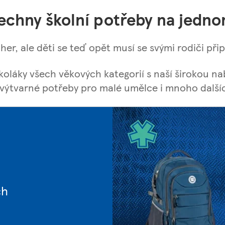
echny školní potřeby na jedn
her, ale děti se teď opět musí se svými rodiči přip
oláky všech věkových kategorií s naší širokou nab
, výtvarné potřeby pro malé umělce i mnoho další
ch