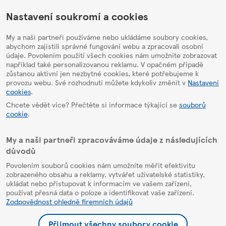
HelpPage
Nastavení soukromí a cookies
My a naši partneři používáme nebo ukládáme soubory cookies,
abychom zajistili správné fungování webu a zpracovali osobní
údaje. Povolením použití všech cookies nám umožníte zobrazovat
například také personalizovanou reklamu. V opačném případě
zůstanou aktivní jen nezbytné cookies, které potřebujeme k
provozu webu. Své rozhodnutí můžete kdykoliv změnit v
Nastavení
cookies
.
Chcete vědět více? Přečtěte si informace týkající se
souborů
cookie
.
My a naši partneři zpracováváme údaje z následujících
důvodů
Povolením souborů cookies nám umožníte měřit efektivitu
zobrazeného obsahu a reklamy, vytvářet uživatelské statistiky,
ukládat nebo přistupovat k informacím ve vašem zařízení,
používat přesná data o poloze a identifikovat vaše zařízení.
Zodpovědnost ohledně firemních údajů
Přijmout všechny soubory cookie