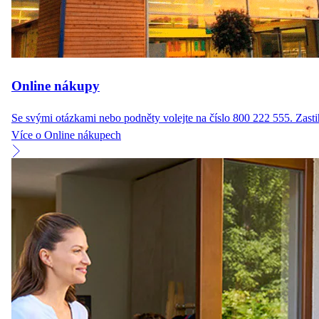
Online nákupy
Se svými otázkami nebo podněty volejte na číslo 800 222 555. Zasti
Více o Online nákupech