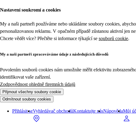
Nastavení soukromí a cookies
My a naši partneři používáme nebo ukládáme soubory cookies, abychom
personalizovanou reklamu. V opačném případě zůstanou aktivní jen n
Chcete vědět více? Přečtěte si informace týkající se
souborů cookie
.
My a naši partneři zpracováváme údaje z následujících důvodů
Povolením souborů cookies nám umožníte měřit efektivitu zobrazeného o
identifikovat vaše zařízení.
Zodpovědnost ohledně firemních údajů
Přijmout všechny soubory cookie
Odmítnout soubory cookies
Přihlásit se
Vyhledávač obchodů
Kontaktujte nás
Nápověda
Můj úč