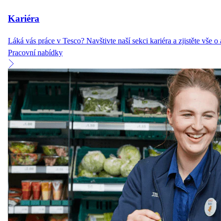
Kariéra
Láká vás práce v Tesco? Navštivte naší sekci kariéra a zjistěte vše 
Pracovní nabídky