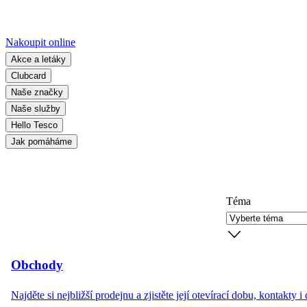
Nakoupit online
Akce a letáky
Clubcard
Naše značky
Naše služby
Hello Tesco
Jak pomáháme
Téma
Obchody
Najděte si nejbližší prodejnu a zjistěte její otevírací dobu, kontakty i