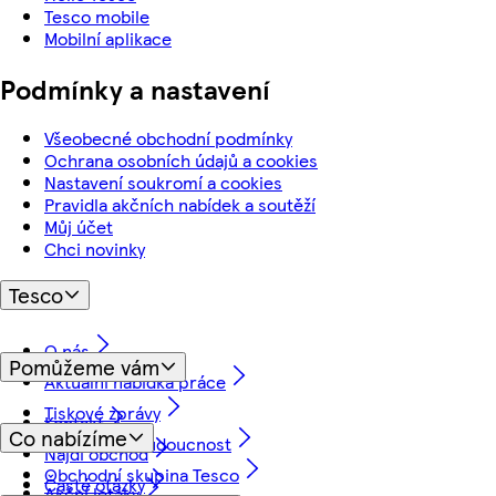
Tesco mobile
Mobilní aplikace
Podmínky a nastavení
Všeobecné obchodní podmínky
Ochrana osobních údajů a cookies
Nastavení soukromí a cookies
Pravidla akčních nabídek a soutěží
Můj účet
Chci novinky
Tesco
O nás
Pomůžeme vám
Aktuální nabídka práce
Tiskové zprávy
Kontakt
Co nabízíme
Myslíme na budoucnost
Najdi obchod
Obchodní skupina Tesco
Časté otázky
Akční letáky