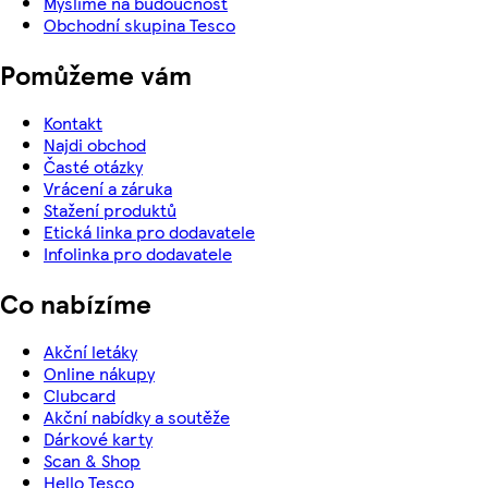
Myslíme na budoucnost
Obchodní skupina Tesco
Pomůžeme vám
Kontakt
Najdi obchod
Časté otázky
Vrácení a záruka
Stažení produktů
Etická linka pro dodavatele
Infolinka pro dodavatele
Co nabízíme
Akční letáky
Online nákupy
Clubcard
Akční nabídky a soutěže
Dárkové karty
Scan & Shop
Hello Tesco