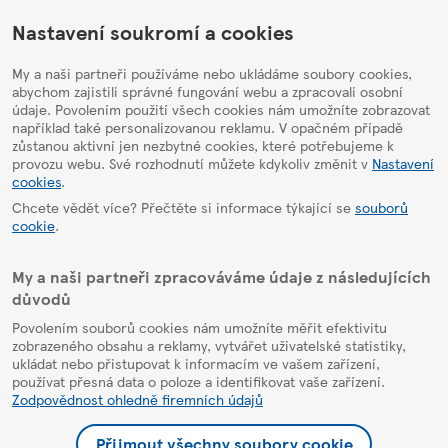
HelpPage
Nastavení soukromí a cookies
My a naši partneři používáme nebo ukládáme soubory cookies,
abychom zajistili správné fungování webu a zpracovali osobní
údaje. Povolením použití všech cookies nám umožníte zobrazovat
například také personalizovanou reklamu. V opačném případě
zůstanou aktivní jen nezbytné cookies, které potřebujeme k
provozu webu. Své rozhodnutí můžete kdykoliv změnit v
Nastavení
cookies
.
Chcete vědět více? Přečtěte si informace týkající se
souborů
cookie
.
My a naši partneři zpracováváme údaje z následujících
důvodů
Povolením souborů cookies nám umožníte měřit efektivitu
zobrazeného obsahu a reklamy, vytvářet uživatelské statistiky,
ukládat nebo přistupovat k informacím ve vašem zařízení,
používat přesná data o poloze a identifikovat vaše zařízení.
Zodpovědnost ohledně firemních údajů
Přijmout všechny soubory cookie