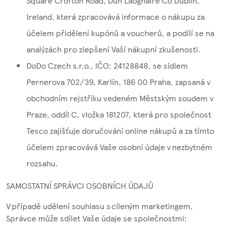
Square Crofton Road, Dun Laoghaire Co Dublin,
Ireland, která zpracovává informace o nákupu za
účelem přidělení kupónů a voucherů, a podílí se na
analýzách pro zlepšení Vaší nákupní zkušenosti.
DoDo Czech s.r.o., IČO: 24128848, se sídlem
Pernerova 702/39, Karlín, 186 00 Praha, zapsaná v
obchodním rejstříku vedeném Městským soudem v
Praze, oddíl C, vložka 181207, která pro společnost
Tesco zajišťuje doručování online nákupů a za tímto
účelem zpracovává Vaše osobní údaje v nezbytném
rozsahu.
SAMOSTATNÍ SPRÁVCI OSOBNÍCH ÚDAJŮ
V případě udělení souhlasu s cíleným marketingem,
Správce může sdílet Vaše údaje se společnostmi: