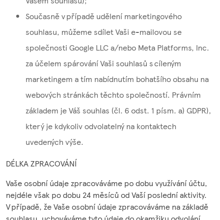
Vašem souhlasu);
Současně v případě udělení marketingového
souhlasu, můžeme sdílet Vaši e-mailovou se
společnosti Google LLC a/nebo Meta Platforms, Inc.
za účelem spárování Vaši souhlasů s cíleným
marketingem a tím nabídnutím bohatšího obsahu na
webových stránkách těchto společností. Právním
základem je Váš souhlas (čl. 6 odst. 1 písm. a) GDPR),
který je kdykoliv odvolatelný na kontaktech
uvedených výše.
DÉLKA ZPRACOVÁNÍ
Vaše osobní údaje zpracováváme po dobu využívání účtu,
nejdéle však po dobu 24 měsíců od Vaší poslední aktivity.
V případě, že Vaše osobní údaje zpracováváme na základě
souhlasu, uchováváme tyto údaje do okamžiku odvolání