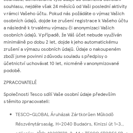
souhlasu, nejdéle však 24 měsíců od Vaši poslední aktivity
v rámci Vašeho účtu. Pokud nás požádáte o výmaz Vašich
osobních údajů, dojde ke zrušení registrace k Vašeho účtu
a následně k trvalému výmazu či anonymizaci Vašich
osobních údajů. V případě, že Váš účet nebude využíván
minimálně po dobu 2 let, dojde k jeho automatickému
zrušení a výmazu osobních údajů. Údaje o nakoupeném
zboží jsme povinni z důvodu souladu s předpisy o
účetnictví uchovávat 10 let, nicméně v anonymizované
podobě.
ZPRACOVATELÉ
Společnosti Tesco sdílí Vaše osobní údaje především
s těmito zpracovateli:
TESCO-GLOBAL Áruházak Zártkörűen Működő
Részvénytársaság, H-2040 Budaörs, Kinizsi út 1-3.,