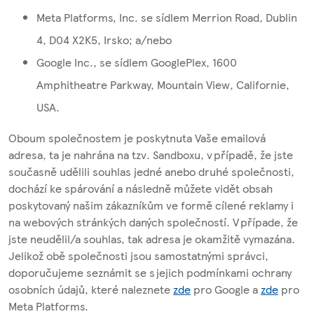
Meta Platforms, Inc. se sídlem Merrion Road, Dublin
4, D04 X2K5, Irsko; a/nebo
Google Inc., se sídlem GooglePlex, 1600
Amphitheatre Parkway, Mountain View, Californie,
USA.
Oboum společnostem je poskytnuta Vaše emailová
adresa, ta je nahrána na tzv. Sandboxu, v případě, že jste
současně udělili souhlas jedné anebo druhé společnosti,
dochází ke spárování a následně můžete vidět obsah
poskytovaný našim zákazníkům ve formě cílené reklamy i
na webových stránkých daných společností. V případe, že
jste neudělil/a souhlas, tak adresa je okamžitě vymazána.
Jelikož obě společnosti jsou samostatnými správci,
doporučujeme seznámit se s jejich podmínkami ochrany
osobních údajů, které naleznete
zde
pro Google a
zde
pro
Meta Platforms.