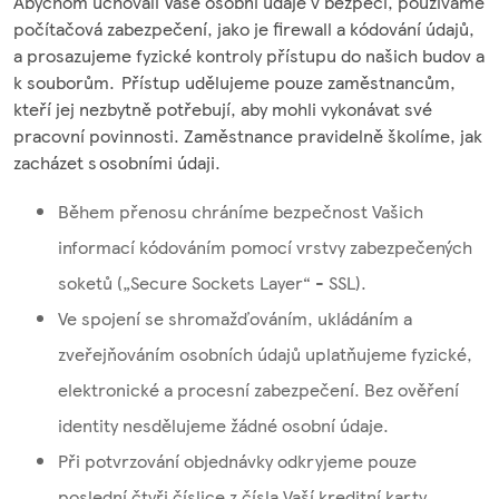
Abychom uchovali Vaše osobní údaje v bezpečí, používáme
počítačová zabezpečení, jako je firewall a kódování údajů,
a prosazujeme fyzické kontroly přístupu do našich budov a
k souborům. Přístup udělujeme pouze zaměstnancům,
kteří jej nezbytně potřebují, aby mohli vykonávat své
pracovní povinnosti. Zaměstnance pravidelně školíme, jak
zacházet s osobními údaji.
Během přenosu chráníme bezpečnost Vašich
informací kódováním pomocí vrstvy zabezpečených
soketů („Secure Sockets Layer“ - SSL).
Ve spojení se shromažďováním, ukládáním a
zveřejňováním osobních údajů uplatňujeme fyzické,
elektronické a procesní zabezpečení. Bez ověření
identity nesdělujeme žádné osobní údaje.
Při potvrzování objednávky odkryjeme pouze
poslední čtyři číslice z čísla Vaší kreditní karty