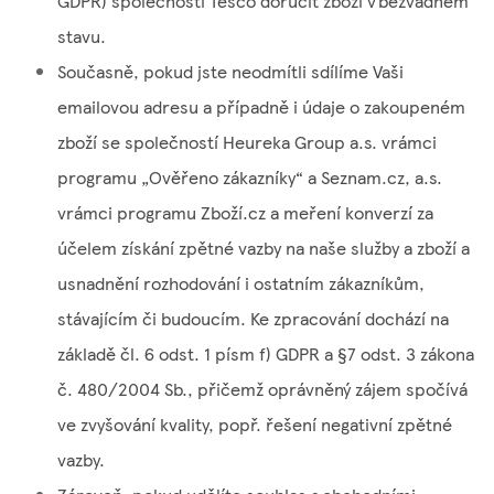
GDPR) společnosti Tesco doručit zboží v bezvadném
stavu.
Současně, pokud jste neodmítli sdílíme Vaši
emailovou adresu a případně i údaje o zakoupeném
zboží se společností Heureka Group a.s. vrámci
programu „Ověřeno zákazníky“ a Seznam.cz, a.s.
vrámci programu Zboží.cz a meření konverzí za
účelem získání zpětné vazby na naše služby a zboží a
usnadnění rozhodování i ostatním zákazníkům,
stávajícím či budoucím. Ke zpracování dochází na
základě čl. 6 odst. 1 písm f) GDPR a §7 odst. 3 zákona
č. 480/2004 Sb., přičemž oprávněný zájem spočívá
ve zvyšování kvality, popř. řešení negativní zpětné
vazby.