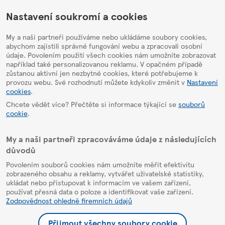
HelpPage
Nastavení soukromí a cookies
My a naši partneři používáme nebo ukládáme soubory cookies,
abychom zajistili správné fungování webu a zpracovali osobní
údaje. Povolením použití všech cookies nám umožníte zobrazovat
například také personalizovanou reklamu. V opačném případě
zůstanou aktivní jen nezbytné cookies, které potřebujeme k
provozu webu. Své rozhodnutí můžete kdykoliv změnit v
Nastavení
cookies
.
Chcete vědět více? Přečtěte si informace týkající se
souborů
cookie
.
My a naši partneři zpracováváme údaje z následujících
důvodů
Povolením souborů cookies nám umožníte měřit efektivitu
zobrazeného obsahu a reklamy, vytvářet uživatelské statistiky,
ukládat nebo přistupovat k informacím ve vašem zařízení,
používat přesná data o poloze a identifikovat vaše zařízení.
Zodpovědnost ohledně firemních údajů
Přijmout všechny soubory cookie