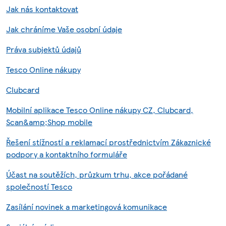
Jak nás kontaktovat
Jak chráníme Vaše osobní údaje
Práva subjektů údajů
Tesco Online nákupy
Clubcard
Mobilní aplikace Tesco Online nákupy CZ, Clubcard,
Scan&amp;Shop mobile
Řešení stížností a reklamací prostřednictvím Zákaznické
podpory a kontaktního formuláře
Účast na soutěžích, průzkum trhu, akce pořádané
společností Tesco
Zasílání novinek a marketingová komunikace