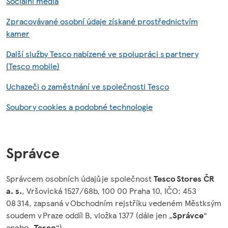
Sociální média
Zpracovávané osobní údaje získané prostřednictvím
kamer
Další služby Tesco nabízené ve spolupráci s partnery
(Tesco mobile)
Uchazeči o zaměstnání ve společnosti Tesco
Soubory cookies a podobné technologie
Správce
Správcem osobních údajů je společnost
Tesco Stores ČR
a. s.
, Vršovická 1527/68b, 100 00 Praha 10, IČO: 453
08 314, zapsaná v Obchodním rejstříku vedeném Městksým
soudem v Praze oddíl B, vložka 1377 (dále jen „
Správce
“
anebo „
Tesco
“).