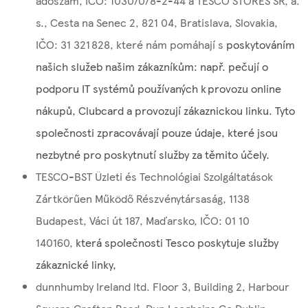
adószám, IČO: 10307078-2-44 a TESCO STORES SR, a.
s., Cesta na Senec 2, 821 04, Bratislava, Slovakia,
IČO: 31 321 828, které nám pomáhají s
poskytováním
našich služeb našim zákazníkům: např. pečují o
podporu IT systémů používaných k provozu online
nákupů, Clubcard a provozují zákaznickou linku. Tyto
společnosti zpracovávají pouze údaje, které jsou
nezbytné pro poskytnutí služby za těmito účely.
TESCO-BST Üzleti és Technológiai Szolgáltatások
Zártkörűen Működő Részvénytársaság, 1138
Budapest, Váci út 187, Maďarsko, IČO: 01 10
140160,
která společnosti Tesco poskytuje služby
zákaznické linky,
dunnhumby Ireland ltd. Floor 3, Building 2, Harbour