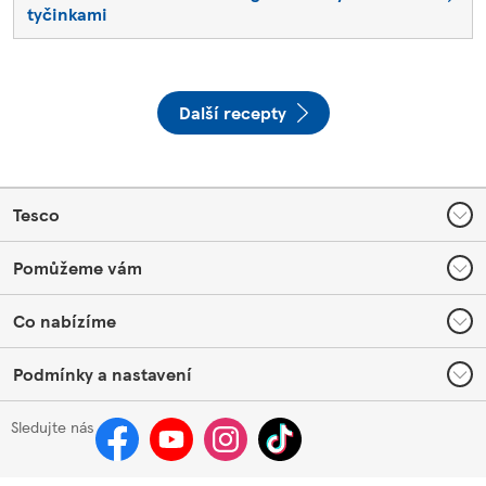
tyčinkami
Další recepty
Footer
Tesco
Pomůžeme vám
Co nabízíme
Podmínky a nastavení
Sledujte nás