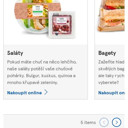
Saláty
Bagety
Pokud máte chuť na něco lehčího,
Zažeňte hlad j
naše saláty potěší vaše chuťové
skvělých bage
pohárky. Bulgur, kuskus, quinoa a
ale taky rychl
mnoho křupavé zeleniny.
vyberete?
Nakoupit online
Nakoupit onl
5 items