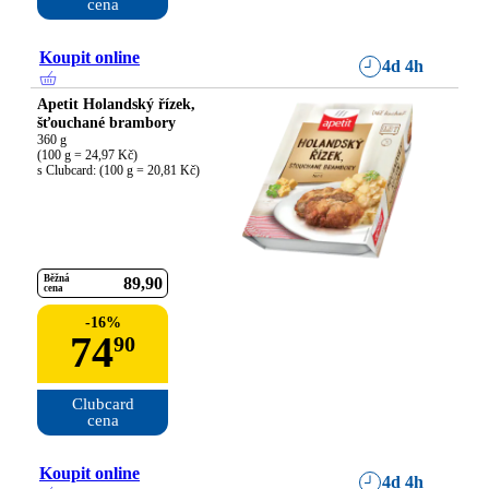
cena
Koupit online
4d 4h
Apetit Holandský řízek,
šťouchané brambory
360 g

(100 g = 24,97 Kč)

s Clubcard: (100 g = 20,81 Kč)
Běžná
89
90
cena
-
16
%
74
90
Clubcard

cena
Koupit online
4d 4h