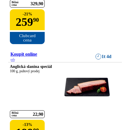
Běžná
329
90
cena
-
21
%
259
90
Clubcard

cena
Koupit online
1t 4d
Anglická slanina speciál
100 g, pultový prodej
Běžná
22
90
cena
-
13
%