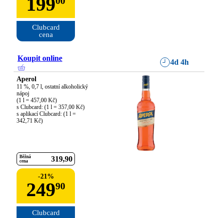
199
00
Clubcard

cena
Koupit online
4d 4h
Aperol
11 %, 0,7 l, ostatní alkoholický 
nápoj

(1 l = 457,00 Kč)

s Clubcard: (1 l = 357,00 Kč)

s aplikací Clubcard: (1 l = 
342,71 Kč)
Běžná
319
90
cena
-
21
%
249
90
Clubcard
