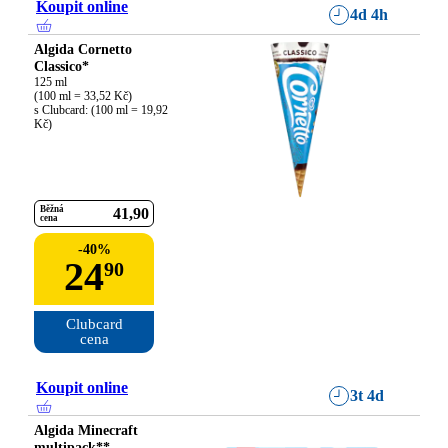
Koupit online
4d 4h
Algida Cornetto
Classico*
125 ml

(100 ml = 33,52 Kč)

s Clubcard: (100 ml = 19,92 
Kč)
Běžná
41
90
cena
-
40
%
24
90
Clubcard

cena
Koupit online
3t 4d
Algida Minecraft
multipack**