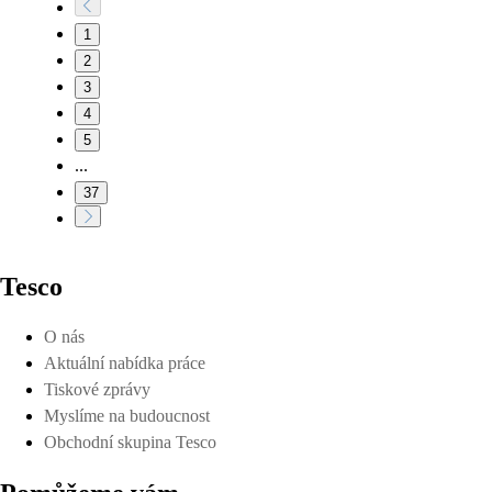
1
2
3
4
5
...
37
Tesco
O nás
Aktuální nabídka práce
Tiskové zprávy
Myslíme na budoucnost
Obchodní skupina Tesco