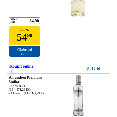
Běžná
84
90
cena
-
35
%
54
90
Clubcard

cena
Koupit online
1t 4d
Amundsen Premium
Vodka
37,5 %, 0,7 l

(1 l = 471,29 Kč)

s Clubcard: (1 l = 371,29 Kč)