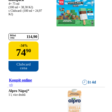
4× 75 ml

(100 ml = 38,30 Kč)

s Clubcard: (100 ml = 24,97 
Kč)
Běžná
114
90
cena
-
34
%
74
90
Clubcard

cena
Koupit online
1t 4d
Alpro Nápoj*
1 l, více druhů