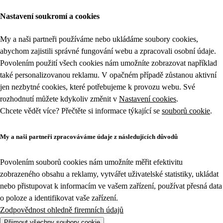
Zboží v akci z kategorie | Tesco
Nastavení soukromí a cookies
My a naši partneři používáme nebo ukládáme soubory cookies,
abychom zajistili správné fungování webu a zpracovali osobní údaje.
Povolením použití všech cookies nám umožníte zobrazovat například
také personalizovanou reklamu. V opačném případě zůstanou aktivní
jen nezbytné cookies, které potřebujeme k provozu webu. Své
rozhodnutí můžete kdykoliv změnit v
Nastavení cookies
.
Chcete vědět více? Přečtěte si informace týkající se
souborů cookie
.
My a naši partneři zpracováváme údaje z následujících důvodů
Povolením souborů cookies nám umožníte měřit efektivitu
zobrazeného obsahu a reklamy, vytvářet uživatelské statistiky, ukládat
nebo přistupovat k informacím ve vašem zařízení, používat přesná data
o poloze a identifikovat vaše zařízení.
Zodpovědnost ohledně firemních údajů
Přijmout všechny soubory cookie