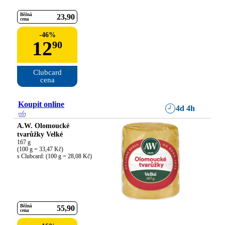
Běžná
23
90
cena
-
46
%
12
90
Clubcard

cena
Koupit online
4d 4h
A.W. Olomoucké
tvarůžky Velké
167 g

(100 g = 33,47 Kč)

s Clubcard: (100 g = 28,08 Kč)
Běžná
55
90
cena