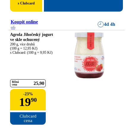
s Clubcard
Koupit online
4d 4h
Agrola Jihočeský jogurt
ve skle ochucený
200 g, více druhů

(100 g = 12,95 Kč)

s Clubcard: (100 g = 9,95 Kč)
Běžná
25
90
cena
-
23
%
19
90
Clubcard

cena