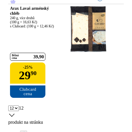
Arax Lavaš arménský
chléb
240 g, více druhů

(100 g = 16,63 Kč)

s Clubcard: (100 g = 12,46 Kč)
Běžná
39
90
cena
-
25
%
29
90
Clubcard

cena
12
produkt na stránku