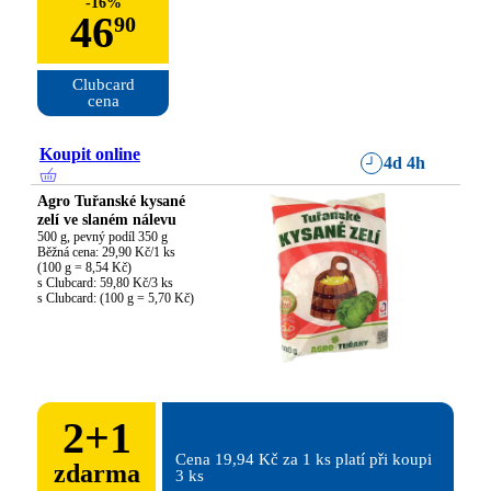
-
16
%
46
90
Clubcard

cena
Koupit online
4d 4h
Agro Tuřanské kysané
zelí ve slaném nálevu
500 g, pevný podíl 350 g

Běžná cena: 29,90 Kč/1 ks

(100 g = 8,54 Kč)

s Clubcard: 59,80 Kč/3 ks

s Clubcard: (100 g = 5,70 Kč)
2
+
1
Cena 19,94 Kč za 1 ks platí při koupi 
zdarma
3 ks