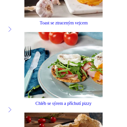
Toast se ztraceným vejcem
Chléb se sýrem a příchutí pizzy