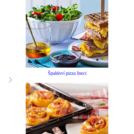
Špaldoví pizza šneci