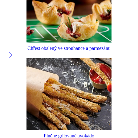
Chřest obalený ve strouhance a parmezánu
Plněné grilované avokádo