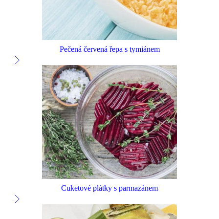
Pečená červená řepa s tymiánem
Cuketové plátky s parmazánem