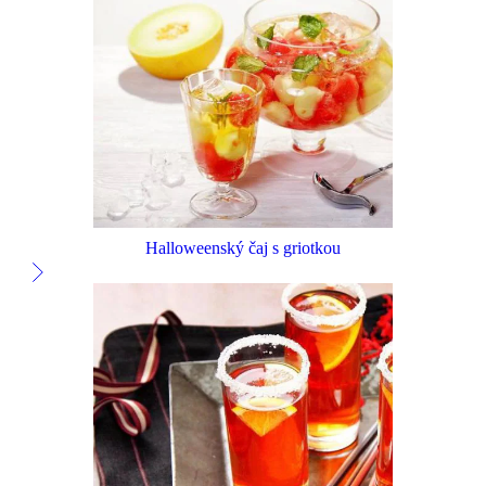
Halloweenský čaj s griotkou