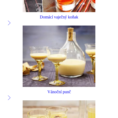
Domácí vaječný koňak
Vánoční punč