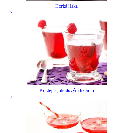
Horká láska
Koktejl s jahodovým likérem