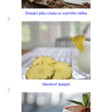
Domácí piňa colada ze sojového mléka
Jahodové daiquiri