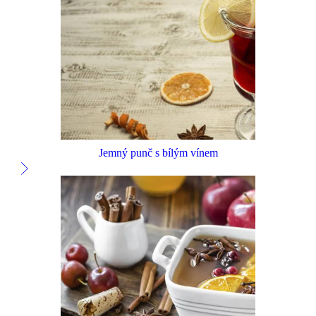
Jemný punč s bílým vínem