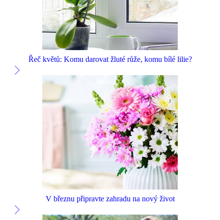
Řeč květů: Komu darovat žluté růže, komu bílé lilie?
V březnu připravte zahradu na nový život