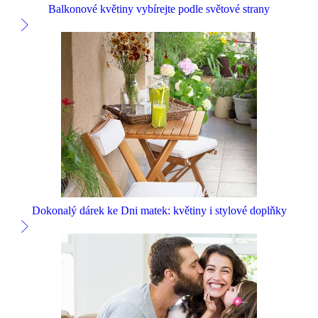
Balkonové květiny vybírejte podle světové strany
Dokonalý dárek ke Dni matek: květiny i stylové doplňky