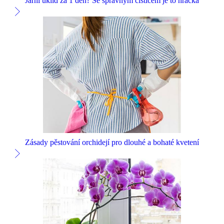
Jarní úklid za 1 den? Se správným čističem je to hračka
Zásady pěstování orchidejí pro dlouhé a bohaté kvetení