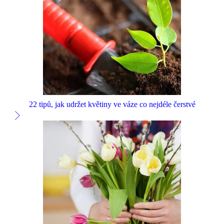
22 tipů, jak udržet květiny ve váze co nejdéle čerstvé