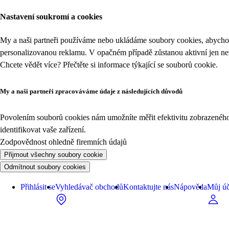
Nastavení soukromí a cookies
My a naši partneři používáme nebo ukládáme soubory cookies, abychom
personalizovanou reklamu. V opačném případě zůstanou aktivní jen n
Chcete vědět více? Přečtěte si informace týkající se
souborů cookie
.
My a naši partneři zpracováváme údaje z následujících důvodů
Povolením souborů cookies nám umožníte měřit efektivitu zobrazeného o
identifikovat vaše zařízení.
Zodpovědnost ohledně firemních údajů
Přijmout všechny soubory cookie
Odmítnout soubory cookies
Přihlásit se
Vyhledávač obchodů
Kontaktujte nás
Nápověda
Můj úč