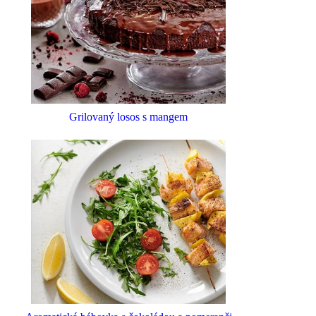
Grilovaný losos s mangem