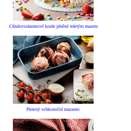
Cibulovoslaninové koule plněné mletým masem
Pletený velikonoční mazanec