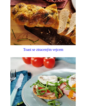
Toast se ztraceným vejcem