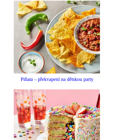
Piňata – překvapení na dětskou party