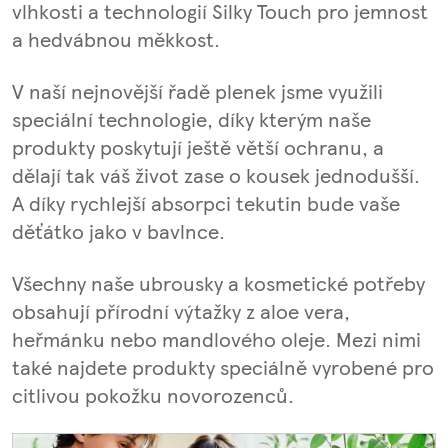
vlhkosti a technologií Silky Touch pro jemnost
a hedvábnou měkkost.
V naší nejnovější řadě plenek jsme využili
speciální technologie, díky kterým naše
produkty poskytují ještě větší ochranu, a
dělají tak váš život zase o kousek jednodušší.
A díky rychlejší absorpci tekutin bude vaše
děťátko jako v bavlnce.
Všechny naše ubrousky a kosmetické potřeby
obsahují přírodní výtažky z aloe vera,
heřmánku nebo mandlového oleje. Mezi nimi
také najdete produkty speciálně vyrobené pro
citlivou pokožku novorozenců.