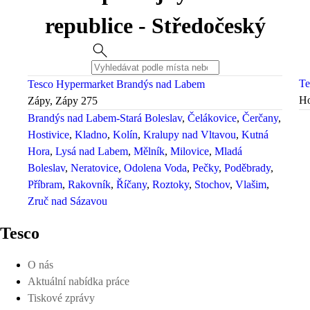
republice - Středočeský
Te
Tesco Hypermarket Brandýs nad Labem
Ho
Zápy, Zápy 275
Brandýs nad Labem-Stará Boleslav
Čelákovice
Čerčany
Hostivice
Kladno
Kolín
Kralupy nad Vltavou
Kutná
Hora
Lysá nad Labem
Mělník
Milovice
Mladá
Boleslav
Neratovice
Odolena Voda
Pečky
Poděbrady
Příbram
Rakovník
Říčany
Roztoky
Stochov
Vlašim
Zruč nad Sázavou
Tesco
O nás
Aktuální nabídka práce
Tiskové zprávy