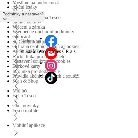
Myslíme na budoucnost
Akční letáky
Časté otázky
Podmínky a nastavení
Obchodní skupina Tesco
Online nákupy
Vrácení a záruka
Všeobecné obchodní podmínky
Clubcard
Sledujte nás
Stažení produktů
Ochrana osobních údajů a cookies
©
2026 Tesco Stores ČR a.s.
Akční nabídky a soutěže
Etická linka pro dodavatele
Nastavení soukromí a cookies
Dárkové karty
Infolinka pro dodavatele
Pravidla akčních nabídek a soutěží
Scan & Shop
Můj účet
Hello Tesco
Chci novinky
Tesco mobile
Mobilní aplikace