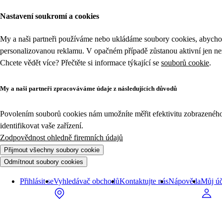
Nastavení soukromí a cookies
My a naši partneři používáme nebo ukládáme soubory cookies, abychom
personalizovanou reklamu. V opačném případě zůstanou aktivní jen n
Chcete vědět více? Přečtěte si informace týkající se
souborů cookie
.
My a naši partneři zpracováváme údaje z následujících důvodů
Povolením souborů cookies nám umožníte měřit efektivitu zobrazeného o
identifikovat vaše zařízení.
Zodpovědnost ohledně firemních údajů
Přijmout všechny soubory cookie
Odmítnout soubory cookies
Přihlásit se
Vyhledávač obchodů
Kontaktujte nás
Nápověda
Můj úč