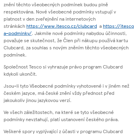
znění těchto všeobecných podmínek budou plně
respektována. Nové všeobecné podmínky vstupují v
platnost v den zveřejnění na internetových
stránkách
https://www.itesco.cz/clubcard
a
https://itesco
a-podminky/
. Jakmile nové podmínky nabydou účinnosti,
považuje se skutečnost, že Člen při nákupu používá kartu
Clubcard, za souhlas s novým zněním těchto všeobecných
podmínek.
Společnost Tesco si vyhrazuje právo program Clubcard
kdykoli ukončit.
Jsou-li tyto Všeobecné podmínky vyhotovené i v jiném než
českém jazyce, má české znění vždy přednost před
jakoukoliv jinou jazykovou verzí.
Ve všech záležitostech, na které se tyto všeobecné
podmínky nevztahují, platí ustanovení českého práva.
Veškeré spory vyplývající z účasti v programu Clubcard