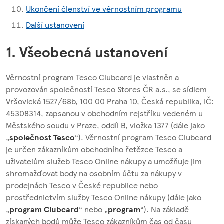
Ukončení členství ve věrnostním programu
Další ustanovení
1. Všeobecná ustanovení
Věrnostní program Tesco Clubcard je vlastněn a
provozován společností Tesco Stores ČR a.s., se sídlem
Vršovická 1527/68b, 100 00 Praha 10, Česká republika, IČ:
45308314, zapsanou v obchodním rejstříku vedeném u
Městského soudu v Praze, oddíl B, vložka 1377 (dále jako
„
společnost Tesco
“). Věrnostní program Tesco Clubcard
je určen zákazníkům obchodního řetězce Tesco a
uživatelům služeb Tesco Online nákupy a umožňuje jim
shromažďovat body na osobním účtu za nákupy v
prodejnách Tesco v České republice nebo
prostřednictvím služby Tesco Online nákupy (dále jako
„
program Clubcard
“ nebo „
program
“). Na základě
získaných bodů může Tesco zákazníkům čas od času