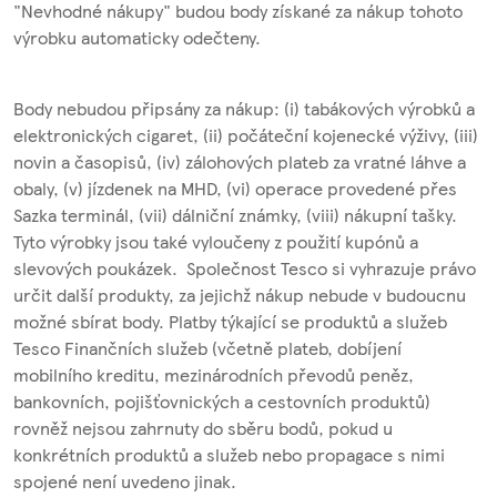
"Nevhodné nákupy" budou body získané za nákup tohoto
výrobku automaticky odečteny.
Body nebudou připsány za nákup: (i) tabákových výrobků a
elektronických cigaret, (ii) počáteční kojenecké výživy, (iii)
novin a časopisů, (iv) zálohových plateb za vratné láhve a
obaly, (v) jízdenek na MHD, (vi) operace provedené přes
Sazka terminál, (vii) dálniční známky, (viii) nákupní tašky.
Tyto výrobky jsou také vyloučeny z použití kupónů a
slevových poukázek. Společnost Tesco si vyhrazuje právo
určit další produkty, za jejichž nákup nebude v budoucnu
možné sbírat body. Platby týkající se produktů a služeb
Tesco Finančních služeb (včetně plateb, dobíjení
mobilního kreditu, mezinárodních převodů peněz,
bankovních, pojišťovnických a cestovních produktů)
rovněž nejsou zahrnuty do sběru bodů, pokud u
konkrétních produktů a služeb nebo propagace s nimi
spojené není uvedeno jinak.