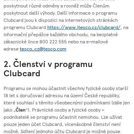
poskytnout různé odměny a rovněž může Členům
poskytnout další výhody. Další informace o programu
Clubcard jsou k dispozici na internetových stránkách
programu Clubcard
https://www.itesco.cz/clubcard/
, na
informační přepážce každého obchodu, na bezplatné
zákaznické lince 800 222 555 nebo na e-mailové
adrese
tesco_cz@tesco.com
2. Členství v programu
Clubcard
Programu se mohou účastnit všechny fyzické osoby starší
18 let s doručovací adresou na území České republiky,
které souhlasí s těmito všeobecnými podmínkami (dále jen
jako „
Člen
“). Právnické osoby a fyzické osoby –
podnikatelé se programu účastnit nemohou. Lze užívat
pouze jeden účet Clubcard, vícenásobné členství není
možné. Sdílení jednoho účtu Clubcard je možné pouze