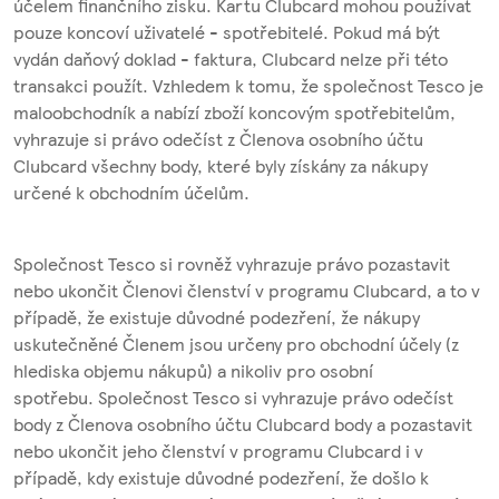
účelem finančního zisku. Kartu Clubcard mohou používat
pouze koncoví uživatelé - spotřebitelé. Pokud má být
vydán daňový doklad - faktura, Clubcard nelze při této
transakci použít. Vzhledem k tomu, že společnost Tesco je
maloobchodník a nabízí zboží koncovým spotřebitelům,
vyhrazuje si právo odečíst z Členova osobního účtu
Clubcard všechny body, které byly získány za nákupy
určené k obchodním účelům.
Společnost Tesco si rovněž vyhrazuje právo pozastavit
nebo ukončit Členovi členství v programu Clubcard, a to v
případě, že existuje důvodné podezření, že nákupy
uskutečněné Členem jsou určeny pro obchodní účely (z
hlediska objemu nákupů) a nikoliv pro osobní
spotřebu. Společnost Tesco si vyhrazuje právo odečíst
body z Členova osobního účtu Clubcard body a pozastavit
nebo ukončit jeho členství v programu Clubcard i v
případě, kdy existuje důvodné podezření, že došlo k