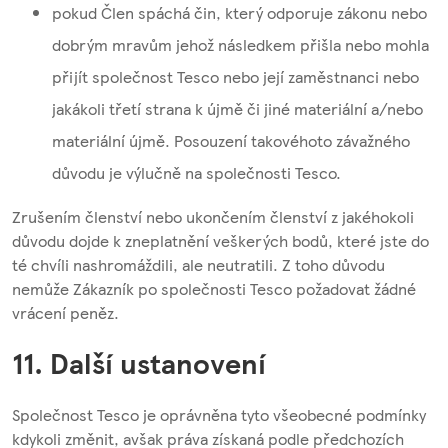
pokud Člen spáchá čin, který odporuje zákonu nebo
dobrým mravům jehož následkem přišla nebo mohla
přijít společnost Tesco nebo její zaměstnanci nebo
jakákoli třetí strana k újmě či jiné materiální a/nebo
materiální újmě. Posouzení takovéhoto závažného
důvodu je výlučně na společnosti Tesco.
Zrušením členství nebo ukončením členství z jakéhokoli
důvodu dojde k zneplatnění veškerých bodů, které jste do
té chvíli nashromáždili, ale neutratili. Z toho důvodu
nemůže Zákazník po společnosti Tesco požadovat žádné
vrácení peněz.
11. Další ustanovení
Společnost Tesco je oprávněna tyto všeobecné podmínky
kdykoli změnit, avšak práva získaná podle předchozích