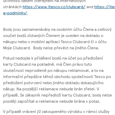
účinnosti datem zveřejnění na internetových
stránkách
https://www.itesco.cz/clubcard/
and
https://ite
a-podminky/
.
Body jsou zaznamenávány na osobním účtu Člena a celkový
součet bodů získaných Členem je uveden na dokladu o
nákupu nebo v mobilní aplikaci Tesco Clubcard či v účtu
Moje Clubcard. Body nelze převést na jiného Člena.
Pokud nedojde k přidělení bodů na účet po předložení
karty Clubcard na pokladně, má Člen právo tuto
skutečnost neprodleně po nákupu reklamovat, a to na
informační přepážce téhož obchodu společnosti Tesco po
předložení potvrzení nebo jiného dokladu dokazujícího
nákup. Na pozdější reklamace nebude brán zřetel. V
případě, že zákazník nepředloží kartu Clubcard, body nelze
později započítat a reklamace nebude brána v potaz.
V případě vrácení již zakoupeného výrobku v rámci služby