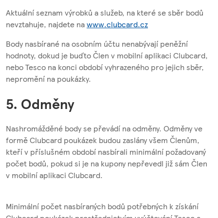
Aktuální seznam výrobků a služeb, na které se sběr bodů
nevztahuje, najdete na
www.clubcard.cz
Body nasbírané na osobním účtu nenabývají peněžní
hodnoty, dokud je buďto Člen v mobilní aplikaci Clubcard,
nebo Tesco na konci období vyhrazeného pro jejich sběr,
nepromění na poukázky.
5. Odměny
Nashromážděné body se převádí na odměny. Odměny ve
formě Clubcard poukázek budou zaslány všem Členům,
kteří v příslušném období nasbírali minimální požadovaný
počet bodů, pokud si je na kupony nepřevedl již sám Člen
v mobilní aplikaci Clubcard.
Minimální počet nasbíraných bodů potřebných k získání
Clubcard poukázek prostřednictvím vyúčtování Tesco a