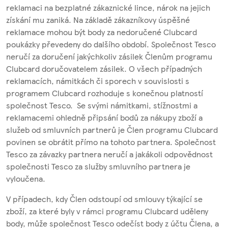
reklamaci na bezplatné zákaznické lince, nárok na jejich
získání mu zaniká. Na základě zákazníkovy úspěšné
reklamace mohou být body za nedoručené Clubcard
poukázky převedeny do dalšího období. Společnost Tesco
neručí za doručení jakýchkoliv zásilek Členům programu
Clubcard doručovatelem zásilek. O všech případných
reklamacích, námitkách či sporech v souvislosti s
programem Clubcard rozhoduje s konečnou platností
společnost Tesco. Se svými námitkami, stížnostmi a
reklamacemi ohledně připsání bodů za nákupy zboží a
služeb od smluvních partnerů je Člen programu Clubcard
povinen se obrátit přímo na tohoto partnera. Společnost
Tesco za závazky partnera neručí a jakákoli odpovědnost
společnosti Tesco za služby smluvního partnera je
vyloučena.
V případech, kdy Člen odstoupí od smlouvy týkající se
zboží, za které byly v rámci programu Clubcard uděleny
body, může společnost Tesco odečíst body z účtu Člena, a