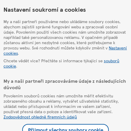
HelpPage
Nastavení soukromí a cookies
My a naši partneři používáme nebo ukládáme soubory cookies,
abychom zajistili správné fungování webu a zpracovali osobní
údaje. Povolením použití všech cookies nám umožníte zobrazovat
například také personalizovanou reklamu. V opačném případě
zůstanou aktivní jen nezbytné cookies, které potřebujeme k
provozu webu. Své rozhodnutí můžete kdykoliv změnit v
Nastavení
cookies
.
Chcete vědět více? Přečtěte si informace týkající se
souborů
cookie
.
My a naši partneři zpracováváme údaje z následujících
důvodů
Povolením souborů cookies nám umožníte měřit efektivitu
zobrazeného obsahu a reklamy, vytvářet uživatelské statistiky,
ukládat nebo přistupovat k informacím ve vašem zařízení,
používat přesná data o poloze a identifikovat vaše zařízení.
Zodpovědnost ohledně firemních údajů
Přijmout všechny soubory cookie