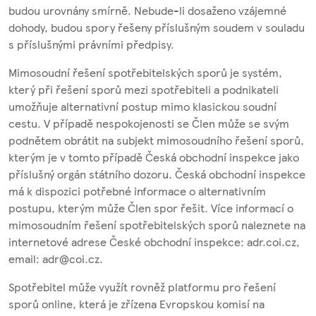
budou urovnány smírně. Nebude-li dosaženo vzájemné
dohody, budou spory řešeny příslušným soudem v souladu
s příslušnými právními předpisy.
Mimosoudní řešení spotřebitelských sporů je systém,
který při řešení sporů mezi spotřebiteli a podnikateli
umožňuje alternativní postup mimo klasickou soudní
cestu. V případě nespokojenosti se Člen může se svým
podnětem obrátit na subjekt mimosoudního řešení sporů,
kterým je v tomto případě Česká obchodní inspekce jako
příslušný orgán státního dozoru. Česká obchodní inspekce
má k dispozici potřebné informace o alternativním
postupu, kterým může Člen spor řešit. Více informací o
mimosoudním řešení spotřebitelských sporů naleznete na
internetové adrese České obchodní inspekce: adr.coi.cz,
email: adr@coi.cz.
Spotřebitel může využít rovněž platformu pro řešení
sporů online, která je zřízena Evropskou komisí na