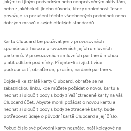
jakýmkoli jiným podvodným nebo neoprávněným aktivitám,
nebo z jakéhokoli jiného důvodu, který společnost Tesco
považuje za porušení těchto všeobecných podmínek nebo
dobrých mravů a svých etických standardů.
Kartu Clubcard lze používat jen v provozovnách
společnosti Tesco a provozovnách jejích smluvních
partnerů. V provozovnách smluvních partnerů mohou
platit odlišné podmínky. Přejete-li si zjistit více
podrobností, obraťte se, prosím, na dané partnery.
Dojde-li ke ztrátě karty Clubcard, obraťte se na
zákaznickou linku, kde můžete požádat o novou kartu a
nechat si sloučit body s body z Vaší ztracené karty na Váš
Clubcard účet. Abyste mohli požádat o novou kartu a
nechat si sloučit body s body ze ztracené karty, bude
potřebovat údaje o původní kartě Clubcard a její číslo.
Pokud číslo své původní karty neznáte, naši kolegové na