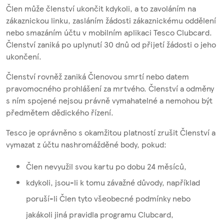
Člen může členství ukončit kdykoli, a to zavoláním na
zákaznickou linku, zasláním žádosti zákaznickému oddělení
nebo smazáním účtu v mobilním aplikaci Tesco Clubcard.
Členství zaniká po uplynutí 30 dnů od přijetí žádosti o jeho
ukončení.
Členství rovněž zaniká Členovou smrtí nebo datem
pravomocného prohlášení za mrtvého. Členství a odměny
s ním spojené nejsou právně vymahatelné a nemohou být
předmětem dědického řízení.
Tesco je oprávněno s okamžitou platností zrušit Členství a
vymazat z účtu nashromážděné body, pokud:
Člen nevyužil svou kartu po dobu 24 měsíců,
kdykoli, jsou-li k tomu závažné důvody, například
poruší-li Člen tyto všeobecné podmínky nebo
jakákoli jiná pravidla programu Clubcard,