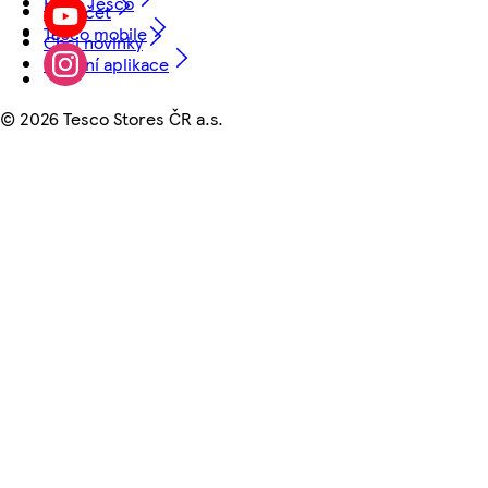
Hello Tesco
Můj účet
Tesco mobile
Chci novinky
Mobilní aplikace
©
2026 Tesco Stores ČR a.s.