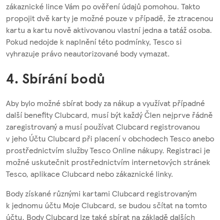
zákaznické lince Vám po ověření údajů pomohou. Takto
propojit dvě karty je možné pouze v případě, že ztracenou
kartu a kartu nově aktivovanou vlastní jedna a tatáž osoba.
Pokud nedojde k naplnění této podmínky, Tesco si
vyhrazuje právo neautorizované body vymazat.
4. Sbírání bodů
Aby bylo možné sbírat body za nákup a využívat případné
další benefity Clubcard, musí být každý Člen nejprve řádně
zaregistrovaný a musí používat Clubcard registrovanou
v jeho Účtu Clubcard při placení v obchodech Tesco anebo
prostřednictvím služby Tesco Online nákupy. Registraci je
možné uskutečnit prostřednictvím internetových stránek
Tesco, aplikace Clubcard nebo zákaznické linky.
Body získané různými kartami Clubcard registrovaným
k jednomu účtu Moje Clubcard, se budou sčítat na tomto
účtu. Body Clubcard lze také sbírat na základě dalších