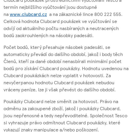
termín nejbližšího vyúčtování jsou dostupné
na
www.clubcard.cz
a na zákaznické lince 800 222 555.
Celková hodnota Clubcard poukázek ve vyúčtování se
odvíjí od aktuálního počtu nasbíraných a neutracených
bodů zaokrouhlených na násobky padesáti.
Počet bodů, který přesahuje násobek padesáti, se
automaticky převádí do dalšího období, jakož i body těch
Členů, kteří za dané období nenasbírali minimální počet
bodů pro získání Clubcard poukázky. Hodnotu uvedenou na
Clubcard poukázkách nelze vyplatit v hotovosti. Za
nevyčerpanou hodnotu Clubcard poukázek nebudou
vráceny peníze, lze ji však převést do dalšího období.
Poukázky Clubcard nelze směnit za hotovost. Právo na
odměnu za zakoupené zboží, jakož i poukázky Clubcard,
jsou nepřenosné a tedy nepřevoditelné. Společnost Tesco
si vyhrazuje právo odmítnout Clubcard poukázky, které
vykazují znaky manipulace a/nebo poškození.