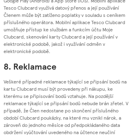
Google Play (Android) a App Store (iOS). Mobilní aplikace
Tesco Clubcard využívá datový přenos a její používání
Členem může být zatíženo poplatky v souladu s ceníkem
příslušného operátora. Mobilní aplikace Tesco Clubcard
umožňuje přístup ke službám a funkcím účtu Moje
Clubcard, skenování karty Clubcard a její používání v
elektronické podobě, jakož i využívání odměn v
elektronické podobě.
8. Reklamace
Veškeré případné reklamace týkající se připsání bodů na
kartu Clubcard musí být provedeny při nákupu, ke
kterému se připisování bodů vztahuje. Na pozdější
reklamace týkající se připsání bodů nebude brán zřetel. V
případě, že Člen nedostane po skončení příslušného
období Clubcard poukázky, na které mu vznikl nárok, a
zároveň do jednoho měsíce od předpokládaného data
obdržení vyúčtování uvedeného na účtence neučiní