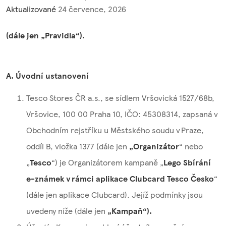
Aktualizované
24 července, 2026
(dále jen „Pravidla“).
A. Úvodní ustanovení
Tesco Stores ČR a.s., se sídlem Vršovická 1527/68b,
Vršovice, 100 00 Praha 10, IČO: 45308314, zapsaná v
Obchodním rejstříku u Městského soudu v Praze,
oddíl B, vložka 1377 (dále jen
„Organizátor
“ nebo
„
Tesco
“) je Organizátorem kampaně „
Lego
Sbírání
e-známek v rámci aplikace Clubcard Tesco Česko
“
(dále jen aplikace Clubcard). Jejíž podmínky jsou
uvedeny níže (dále jen
„Kampaň“).