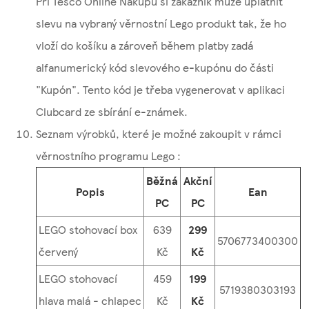
Při Tesco Online Nákupu si zákazník může uplatnit
slevu na vybraný věrnostní Lego produkt tak, že ho
vloží do košíku a zároveň během platby zadá
alfanumerický kód slevového e-kupónu do části
"Kupón". Tento kód je třeba vygenerovat v aplikaci
Clubcard ze sbírání e-známek.
Seznam výrobků, které je možné zakoupit v rámci
věrnostního programu Lego :
Běžná
Akční
Popis
Ean
PC
PC
LEGO stohovací box
639
299
5706773400300
červený
Kč
Kč
LEGO stohovací
459
199
5719380303193
hlava malá - chlapec
Kč
Kč