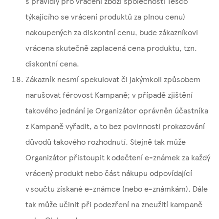
s pravidly pro vrácení zboží společnosti Tesco
týkajícího se vrácení produktů za plnou cenu)
nakoupených za diskontní cenu, bude zákazníkovi
vrácena skutečně zaplacená cena produktu, tzn.
diskontní cena.
Zákazník nesmí spekulovat či jakýmkoli způsobem
narušovat férovost Kampaně; v případě zjištění
takového jednání je Organizátor oprávněn účastníka
z Kampaně vyřadit, a to bez povinnosti prokazování
důvodů takového rozhodnutí. Stejně tak může
Organizátor přistoupit k odečtení e-známek za každý
vrácený produkt nebo část nákupu odpovídající
v součtu získané e-známce (nebo e-známkám). Dále
tak může učinit při podezření na zneužití kampaně