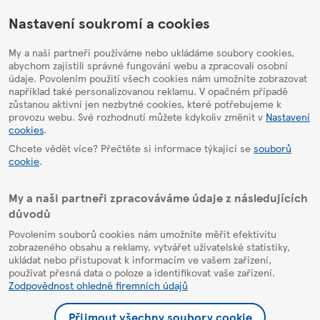
HelpPage
Nastavení soukromí a cookies
My a naši partneři používáme nebo ukládáme soubory cookies,
abychom zajistili správné fungování webu a zpracovali osobní
údaje. Povolením použití všech cookies nám umožníte zobrazovat
například také personalizovanou reklamu. V opačném případě
zůstanou aktivní jen nezbytné cookies, které potřebujeme k
provozu webu. Své rozhodnutí můžete kdykoliv změnit v
Nastavení
cookies
.
Chcete vědět více? Přečtěte si informace týkající se
souborů
cookie
.
My a naši partneři zpracováváme údaje z následujících
důvodů
Povolením souborů cookies nám umožníte měřit efektivitu
zobrazeného obsahu a reklamy, vytvářet uživatelské statistiky,
ukládat nebo přistupovat k informacím ve vašem zařízení,
používat přesná data o poloze a identifikovat vaše zařízení.
Zodpovědnost ohledně firemních údajů
Přijmout všechny soubory cookie