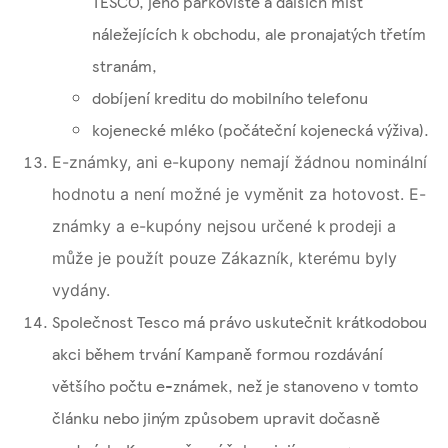
TESCO, jeho parkoviště a dalších míst
náležejících k obchodu, ale pronajatých třetím
stranám,
dobíjení kreditu do mobilního telefonu
kojenecké mléko (počáteční kojenecká výživa).
E-známky, ani e-kupony nemají žádnou nominální
hodnotu a není možné je vyměnit za hotovost. E-
známky a e-kupóny nejsou určené k prodeji a
může je použít pouze Zákazník, kterému byly
vydány.
Společnost Tesco má právo uskutečnit krátkodobou
akci během trvání Kampaně formou rozdávání
většího počtu e-známek, než je stanoveno v tomto
článku nebo jiným způsobem upravit dočasně