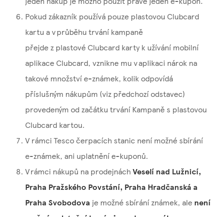
jeden nákup je možno použít právě jeden e-kupón.
Pokud zákazník používá pouze plastovou Clubcard
kartu a v průběhu trvání kampaně
přejde z plastové Clubcard karty k užívání mobilní
aplikace Clubcard, vznikne mu v aplikaci nárok na
takové množství e-známek, kolik odpovídá
příslušným nákupům (viz předchozí odstavec)
provedeným od začátku trvání Kampaně s plastovou
Clubcard kartou.
V rámci Tesco čerpacích stanic není možné sbírání
e-známek, ani uplatnění e-kuponů.
V rámci nákupů na prodejnách
Veselí nad Lužnicí,
Praha Pražského Povstání, Praha Hradčanská a
Praha Svobodova
je možné sbírání známek, ale
není