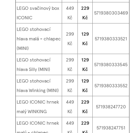
LEGO svačinový box
449
229
5719380303469
ICONIC
Kč
Kč
LEGO stohovací
299
129
hlava malá - chlapec
5719380333521
Kč
Kč
(MINI)
LEGO stohovací
299
129
5719380333545
hlava Silly (MINI)
Kč
Kč
LEGO stohovací
299
129
5719380333552
hlava Winking (MINI)
Kč
Kč
LEGO ICONIC hrnek
449
229
571938247720
malý WINKING
Kč
Kč
LEGO ICONIC hrnek
449
229
571938247751
malý - chlapec
Kč
Kč