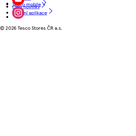
Tesco mobile
Chci novinky
Mobilní aplikace
©
2026 Tesco Stores ČR a.s.