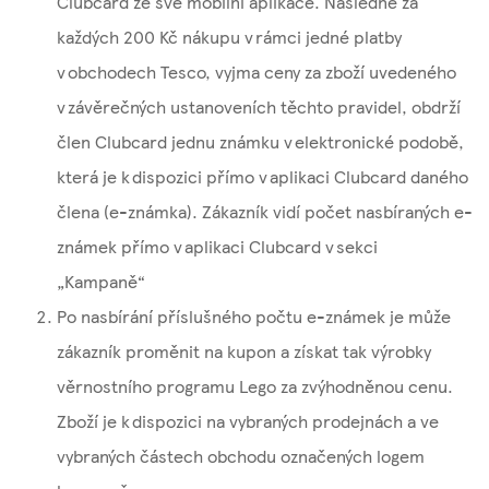
Clubcard ze své mobilní aplikace. Následně za
každých 200 Kč nákupu v rámci jedné platby
v obchodech Tesco, vyjma ceny za zboží uvedeného
v závěrečných ustanoveních těchto pravidel, obdrží
člen Clubcard jednu známku v elektronické podobě,
která je k dispozici přímo v aplikaci Clubcard daného
člena (e-známka). Zákazník vidí počet nasbíraných e-
známek přímo v aplikaci Clubcard v sekci
„Kampaně“
Po nasbírání příslušného počtu e-známek je může
zákazník proměnit na kupon a získat tak výrobky
věrnostního programu Lego za zvýhodněnou cenu.
Zboží je k dispozici na vybraných prodejnách a ve
vybraných částech obchodu označených logem