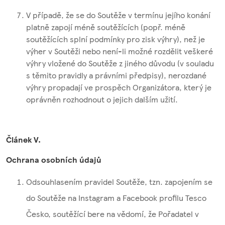
V případě, že se do Soutěže v termínu jejího konání
platně zapojí méně soutěžících (popř. méně
soutěžících splní podmínky pro zisk výhry), než je
výher v Soutěži nebo není-li možné rozdělit veškeré
výhry vložené do Soutěže z jiného důvodu (v souladu
s těmito pravidly a právními předpisy), nerozdané
výhry propadají ve prospěch Organizátora, který je
oprávněn rozhodnout o jejich dalším užití.
Článek V.
Ochrana osobních údajů
Odsouhlasením pravidel Soutěže, tzn. zapojením se
do Soutěže na Instagram a Facebook profilu Tesco
Česko, soutěžící bere na vědomí, že Pořadatel v