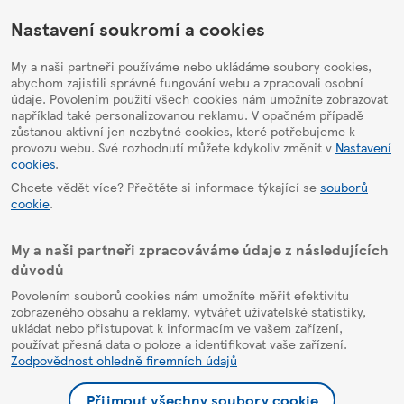
HelpPage
Nastavení soukromí a cookies
My a naši partneři používáme nebo ukládáme soubory cookies,
abychom zajistili správné fungování webu a zpracovali osobní
údaje. Povolením použití všech cookies nám umožníte zobrazovat
například také personalizovanou reklamu. V opačném případě
zůstanou aktivní jen nezbytné cookies, které potřebujeme k
provozu webu. Své rozhodnutí můžete kdykoliv změnit v
Nastavení
cookies
.
Chcete vědět více? Přečtěte si informace týkající se
souborů
cookie
.
My a naši partneři zpracováváme údaje z následujících
důvodů
Povolením souborů cookies nám umožníte měřit efektivitu
zobrazeného obsahu a reklamy, vytvářet uživatelské statistiky,
ukládat nebo přistupovat k informacím ve vašem zařízení,
používat přesná data o poloze a identifikovat vaše zařízení.
Zodpovědnost ohledně firemních údajů
Přijmout všechny soubory cookie