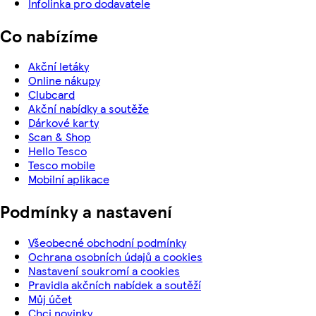
Infolinka pro dodavatele
Co nabízíme
Akční letáky
Online nákupy
Clubcard
Akční nabídky a soutěže
Dárkové karty
Scan & Shop
Hello Tesco
Tesco mobile
Mobilní aplikace
Podmínky a nastavení
Všeobecné obchodní podmínky
Ochrana osobních údajů a cookies
Nastavení soukromí a cookies
Pravidla akčních nabídek a soutěží
Můj účet
Chci novinky