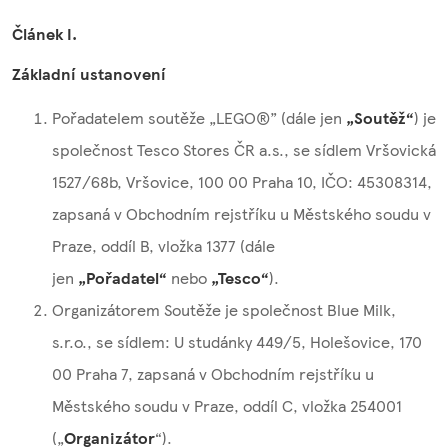
Článek I.
Základní ustanovení
Pořadatelem soutěže „LEGO®” (dále jen
„Soutěž“
) je
společnost Tesco Stores ČR a.s., se sídlem Vršovická
1527/68b, Vršovice, 100 00 Praha 10, IČO: 45308314,
zapsaná v Obchodním rejstříku u Městského soudu v
Praze, oddíl B, vložka 1377 (dále
jen
„Pořadatel“
nebo
„Tesco“
).
Organizátorem Soutěže je společnost Blue Milk,
s.r.o., se sídlem: U studánky 449/5, Holešovice, 170
00 Praha 7, zapsaná v Obchodním rejstříku u
Městského soudu v Praze, oddíl C, vložka 254001
(„
Organizátor
“).