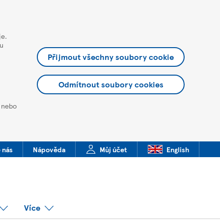
je.
ou
Přijmout všechny soubory cookie
Odmítnout soubory cookies
t nebo
 nás
Nápověda
Můj účet
English
Více