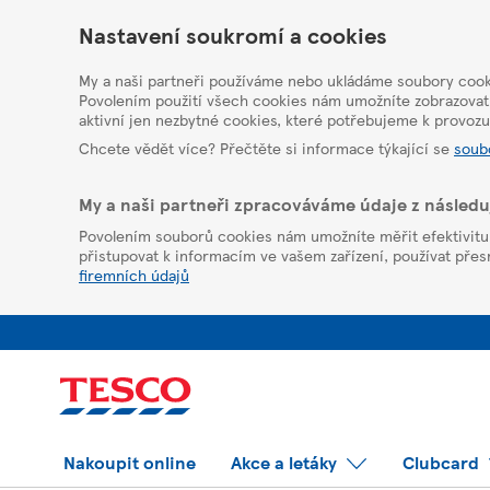
HelpPage
Nastavení soukromí a cookies
My a naši partneři používáme nebo ukládáme soubory cooki
Povolením použití všech cookies nám umožníte zobrazovat
aktivní jen nezbytné cookies, které potřebujeme k provoz
Chcete vědět více? Přečtěte si informace týkající se
soub
My a naši partneři zpracováváme údaje z násled
Povolením souborů cookies nám umožníte měřit efektivitu z
přistupovat k informacím ve vašem zařízení, používat přesná
firemních údajů
Nakoupit online
Akce a letáky
Clubcard