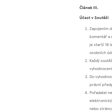
Článek III.
Účast v Soutěži
Zapojením do
komentář a o
je starší 18
osobních údaj
Každý soutěž
vyhodnocení
Do vyhodnoce
právní předp
Pořadatel n
elektronický
nebo stránc