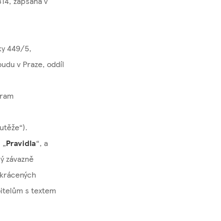
314, zapsaná v
ky 449/5,
udu v Praze, oddíl
gram
utěže“).
 „
Pravidla
“, a
rý závazně
zkrácených
itelům s textem