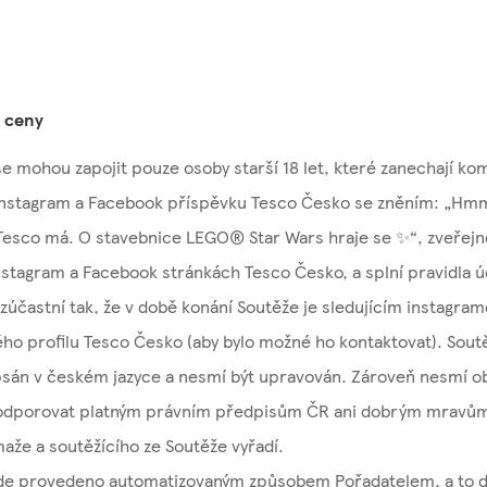
 ceny
e mohou zapojit pouze osoby starší 18 let, které zanechají ko
Instagram a Facebook příspěvku Tesco Česko se zněním: „Hm
 Tesco má. O stavebnice LEGO® Star Wars hraje se ✨“, zveřej
Instagram a Facebook stránkách Tesco Česko, a splní pravidla úč
 zúčastní tak, že v době konání Soutěže je sledujícím instagr
ho profilu Tesco Česko (aby bylo možné ho kontaktovat). Sout
psán v českém jazyce a nesmí být upravován. Zároveň nesmí o
 odporovat platným právním předpisům ČR ani dobrým mravům,
aže a soutěžícího ze Soutěže vyřadí.
de provedeno automatizovaným způsobem Pořadatelem, a to 