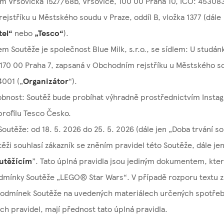
lem Vršovická 1527/68b, Vršovice, 100 00 Praha 10, IČO: 45308
jstříku u Městského soudu v Praze, oddíl B, vložka 1377 (dále
tel“
nebo
„Tesco“
).
m Soutěže je společnost Blue Milk, s.r.o., se sídlem: U studán
170 00 Praha 7, zapsaná v Obchodním rejstříku u Městského so
4001 („
Organizátor
“).
bnost: Soutěž bude probíhat výhradně prostřednictvím Insta
rofilu Tesco Česko.
Soutěže: od 18. 5. 2026 do 25. 5. 2026 (dále jen „Doba trvání so
těži souhlasí zákazník se zněním pravidel této Soutěže, dále jen
utěžícím
”. Tato úplná pravidla jsou jediným dokumentem, kte
dmínky Soutěže „LEGO® Star Wars“. V případě rozporu textu 
 podmínek Soutěže na uvedených materiálech určených spotřeb
ch pravidel, mají přednost tato úplná pravidla.