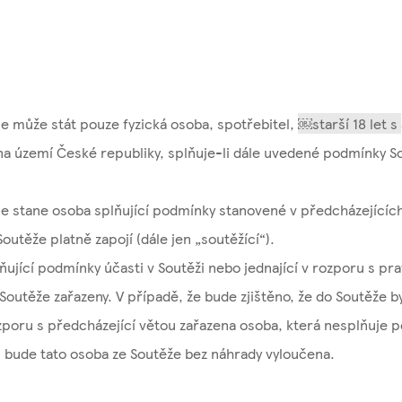
e může stát pouze fyzická osoba, spotřebitel, ​
￼
starší 18 let s
a území České republiky, splňuje-li dále uvedené podmínky So
e stane osoba splňující podmínky stanovené v předcházejícíc
Soutěže platně zapojí (dále jen „soutěžící“).
ující podmínky účasti v Soutěži nebo jednající v rozporu s pra
outěže zařazeny. V případě, že bude zjištěno, že do Soutěže by
poru s předcházející větou zařazena osoba, která nesplňuje p
, bude tato osoba ze Soutěže bez náhrady vyloučena.