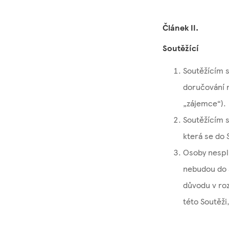
Článek II.
Soutěžící
Soutěžícím s
doručování n
„zájemce“).
Soutěžícím s
která se do 
Osoby nesplň
nebudou do S
důvodu v roz
této Soutěži