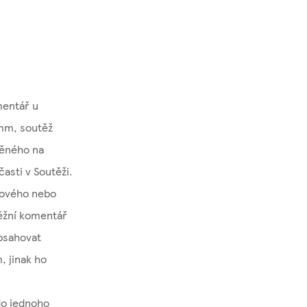
mentář u
mm, soutěž
něného na
asti v Soutěži.
amového nebo
ěžní komentář
bsahovat
 jinak ho
do jednoho