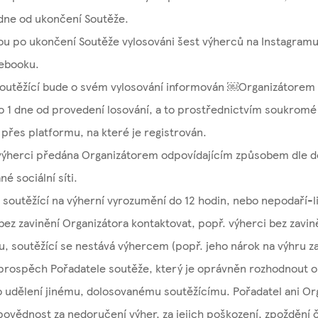
dne od ukončení Soutěže.
u po ukončení Soutěže vylosováni šest výherců na Instagram
cebooku.
soutěžící bude o svém vylosování informován ​￼​Organizátorem
o 1 dne od provedení losování, a to prostřednictvím soukromé
přes platformu, na které je registrován.
výherci předána Organizátorem odpovídajícím způsobem dle 
né sociální síti.
 soutěžící na výherní vyrozumění do 12 hodin, nebo nepodaří-l
bez zavinění Organizátora kontaktovat, popř. výherci bez zavin
u, soutěžící se nestává výhercem (popř. jeho nárok na výhru za
rospěch Pořadatele soutěže, který je oprávněn rozhodnout o j
o udělení jinému, dolosovanému soutěžícímu. Pořadatel ani O
povědnost za nedoručení výher, za jejich poškození, zpoždění 