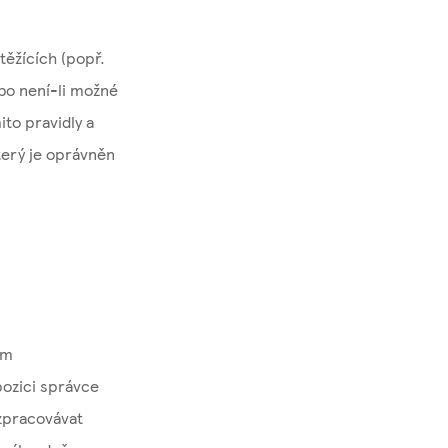
těžících (popř.
ebo není-li možné
ito pravidly a
terý je oprávněn
am
pozici správce
 zpracovávat