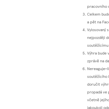
pracovního 
Celkem budo
a pět na Fa
Vylosovaný 
nejpozději d
soutěžícímu 
Výhra bude 
zprávě na da
Nereaguje-li
soutěžícího 
doručit výhr
propadá ve p
včetně jejíh
jakoukoli od