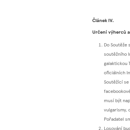
Článek IV.
Určení výherců a
Do Soutěže s
soutěžního 
galaktickou
oficiálních 
Soutěžící se
facebookové
musí být na
vulgarismy,
Pořadatel sm
Losování bu