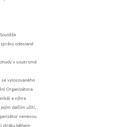
u
 Soutěže
 zprávy odeslané
dohody v soukromé
i se vylosovaného
ění Organizátora
niká) a výhra
ejím dalším užití,
rganizátor nenesou
či ztrátu během