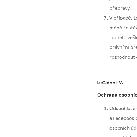
přepravy.
V případě, ž
méně soutěží
rozdělit veš
právními př
rozhodnout o
​​￼​
Článek V.
Ochrana osobníc
Odsouhlasen
a Facebook p
osobních úda