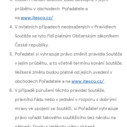
průběhu v obchodech Pořadatele a
na
www.itesco.cz/
V ostatních případech neobsažených v Pravidlech
Soutěže se tyto řídí platným Občanským zákoníkem
České republiky.
Pořadatel si vyhrazuje právo změnit pravidla Soutěže
v jejím průběhu, a to včetně termínu konání Soutěže.
Veškeré změny budou platné od jejich uvedení v
obchodech Pořadatele a na
www.itesco.cz/
.
V případě porušení těchto pravidel Soutěže,
právního řádu nebo v jednání v rozporu s dobrými
mravy ve spojení se Soutěží, si Pořadatel vyhrazuje
právo vyřadit takového soutěžícího bez nároku na
náhradu škody a jakékoliv výhry získané