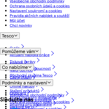
Všeobecné obchodní podmínky
Ochrana osobních údajů a cookies
Nastavení soukromí a cookies
Pravidla akčních nabídek a soutěží
Můj účet
Chci novinky
Tesco
O nás
Pomůžeme vám
Aktuální nabídka práce
Tiskové zprávy
Kontakt
Co nabízíme
Myslíme na budoucnost
Najdi obchod
Obchodní skupina Tesco
Časté otázky
Akční letáky
Podmínky a nastavení
Vrácení a záruka
Online nákupy
Stažení produktů
Clubcard
Všeobecné obchodní podmínky
Etická linka pro dodavatele
Sledujte nás
Akční nabídky a soutěže
Ochrana osobních údajů a cookies
Infolinka pro dodavatele
Dárkové karty
Nastavení soukromí a cookies