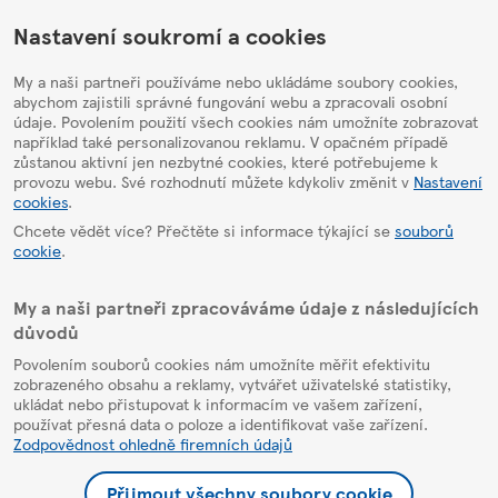
HelpPage
Nastavení soukromí a cookies
My a naši partneři používáme nebo ukládáme soubory cookies,
abychom zajistili správné fungování webu a zpracovali osobní
údaje. Povolením použití všech cookies nám umožníte zobrazovat
například také personalizovanou reklamu. V opačném případě
zůstanou aktivní jen nezbytné cookies, které potřebujeme k
provozu webu. Své rozhodnutí můžete kdykoliv změnit v
Nastavení
cookies
.
Chcete vědět více? Přečtěte si informace týkající se
souborů
cookie
.
My a naši partneři zpracováváme údaje z následujících
důvodů
Povolením souborů cookies nám umožníte měřit efektivitu
zobrazeného obsahu a reklamy, vytvářet uživatelské statistiky,
ukládat nebo přistupovat k informacím ve vašem zařízení,
používat přesná data o poloze a identifikovat vaše zařízení.
Zodpovědnost ohledně firemních údajů
Přijmout všechny soubory cookie