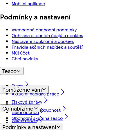
Mobilní aplikace
Podmínky a nastavení
Všeobecné obchodní podmínky
Ochrana osobních údajů a cookies
Nastavení soukromí a cookies
Pravidla akčních nabídek a soutěží
Můj účet
Chci novinky
Tesco
O nás
Pomůžeme vám
Aktuální nabídka práce
Tiskové zprávy
Kontakt
Co nabízíme
Myslíme na budoucnost
Najdi obchod
Obchodní skupina Tesco
Časté otázky
Akční letáky
Podmínky a nastavení
Vrácení a záruka