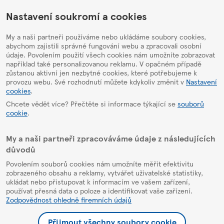
HelpPage
Nastavení soukromí a cookies
My a naši partneři používáme nebo ukládáme soubory cookies,
abychom zajistili správné fungování webu a zpracovali osobní
údaje. Povolením použití všech cookies nám umožníte zobrazovat
například také personalizovanou reklamu. V opačném případě
zůstanou aktivní jen nezbytné cookies, které potřebujeme k
provozu webu. Své rozhodnutí můžete kdykoliv změnit v
Nastavení
cookies
.
Chcete vědět více? Přečtěte si informace týkající se
souborů
cookie
.
My a naši partneři zpracováváme údaje z následujících
důvodů
Povolením souborů cookies nám umožníte měřit efektivitu
zobrazeného obsahu a reklamy, vytvářet uživatelské statistiky,
ukládat nebo přistupovat k informacím ve vašem zařízení,
používat přesná data o poloze a identifikovat vaše zařízení.
Zodpovědnost ohledně firemních údajů
Přijmout všechny soubory cookie