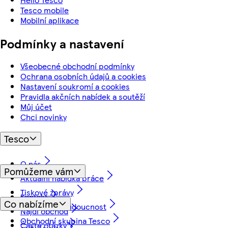
Tesco mobile
Mobilní aplikace
Podmínky a nastavení
Všeobecné obchodní podmínky
Ochrana osobních údajů a cookies
Nastavení soukromí a cookies
Pravidla akčních nabídek a soutěží
Můj účet
Chci novinky
Tesco
O nás
Pomůžeme vám
Aktuální nabídka práce
Tiskové zprávy
Kontakt
Co nabízíme
Myslíme na budoucnost
Najdi obchod
Obchodní skupina Tesco
Časté otázky