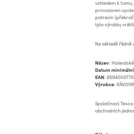
vzhledem k tomu, 
provozoven společ
potravin (překroč
tyto výrobky vráti
Na základě řádně
Název
: Holandské
Datum minimální 
EAN
: 859400077
Výrobce
: KÁVOVI
Společnost Tesco 
obchodních jedno