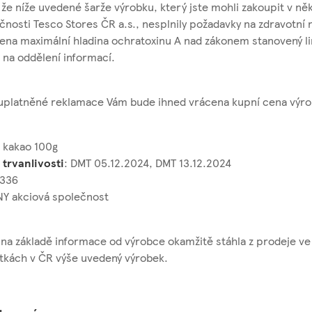
že níže uvedené šarže výrobku, který jste mohli zakoupit v ně
nosti Tesco Stores ČR a.s., nesplnily požadavky na zdravotní
ena maximální hladina ochratoxinu A nad zákonem stanovený li
t na oddělení informací.
 uplatněné reklamace Vám bude ihned vrácena kupní cena výro
 kakao 100g
trvanlivosti
: DMT 05.12.2024, DMT 13.12.2024
0336
NY akciová společnost
na základě informace od výrobce okamžitě stáhla z prodeje ve
tkách v ČR výše uvedený výrobek.