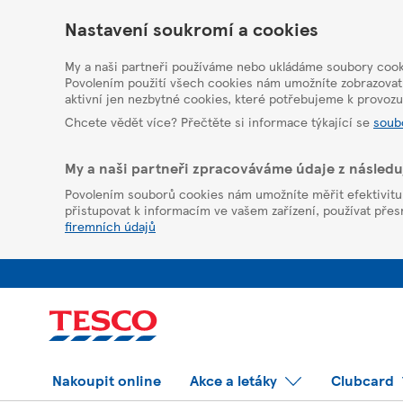
HelpPage
Nastavení soukromí a cookies
My a naši partneři používáme nebo ukládáme soubory cooki
Povolením použití všech cookies nám umožníte zobrazovat
aktivní jen nezbytné cookies, které potřebujeme k provoz
Chcete vědět více? Přečtěte si informace týkající se
soub
My a naši partneři zpracováváme údaje z násled
Povolením souborů cookies nám umožníte měřit efektivitu z
přistupovat k informacím ve vašem zařízení, používat přesná
firemních údajů
Nakoupit online
Akce a letáky
Clubcard