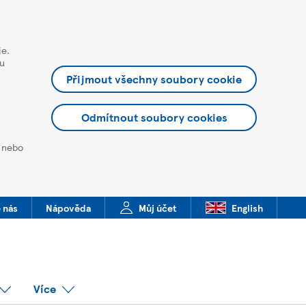
je.
ou
Přijmout všechny soubory cookie
Odmítnout soubory cookies
t nebo
 nás
Nápověda
Můj účet
English
Více