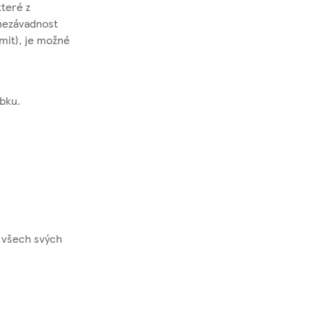
které z
 nezávadnost
mit), je možné
bku.
 všech svých