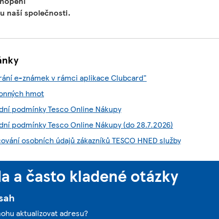
chopení
u naší společnosti.
lánky
írání e-známek v rámci aplikace Clubcard"
honných hmot
ní podmínky Tesco Online Nákupy
ní podmínky Tesco Online Nákupy (do 28.7.2026)
cování osobních údajů zákazníků TESCO HNED služby
 a často kladené otázky
sah
mohu aktualizovat adresu?