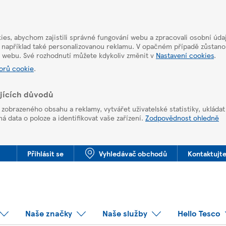
es, abychom zajistili správné fungování webu a zpracovali osobní úda
 například také personalizovanou reklamu. V opačném případě zůstan
u webu. Své rozhodnutí můžete kdykoliv změnit v
Nastavení cookies
.
orů cookie
.
ujících důvodů
obrazeného obsahu a reklamy, vytvářet uživatelské statistiky, ukláda
 data o poloze a identifikovat vaše zařízení.
Zodpovědnost ohledně
Přihlásit se
Vyhledávač obchodů
Kontaktujte
Naše značky
Naše služby
Hello Tesco