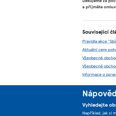
Děkujeme za po
a přijměte omluv
Související č
Pravidla akce "Sb
Aktuální ceny po
Všeobecné obchod
Všeobecné obchod
Informace o zpra
Nápověda
Vyhledejte ob
Například, jak si 