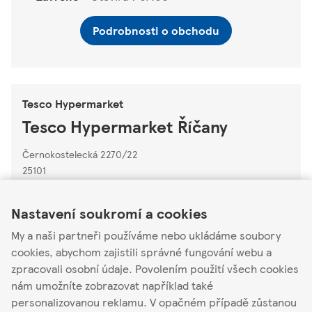
Podrobnosti o obchodu
Tesco Hypermarket
Tesco Hypermarket Říčany
Černokostelecká 2270/22
25101
Link Opens in New Tab
Link Opens in New Tab
Link Opens in New Tab
Zavřeno
-
Otevírá v
07:00
Nastavení soukromí a cookies
Podrobnosti o
My a naši partneři používáme nebo ukládáme soubory
obchodu
Akční nabídka
cookies, abychom zajistili správné fungování webu a
zpracovali osobní údaje. Povolením použití všech cookies
nám umožníte zobrazovat například také
personalizovanou reklamu. V opačném případě zůstanou