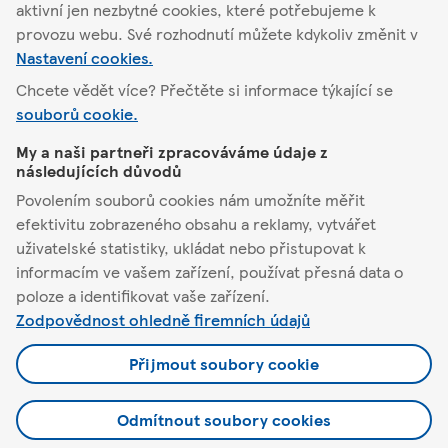
Najít jiný obchod
aktivní jen nezbytné cookies, které potřebujeme k
provozu webu. Své rozhodnutí můžete kdykoliv změnit v
Nastavení cookies.
Chcete vědět více? Přečtěte si informace týkající se
Čerčany
Nádražní 595
souborů cookie.
My a naši partneři zpracováváme údaje z
Tesco
následujících důvodů
Povolením souborů cookies nám umožníte měřit
Pomůžeme vám
efektivitu zobrazeného obsahu a reklamy, vytvářet
uživatelské statistiky, ukládat nebo přistupovat k
informacím ve vašem zařízení, používat přesná data o
Co nabízíme
poloze a identifikovat vaše zařízení.
Zodpovědnost ohledně firemních údajů
Podmínky a nastavení
Přijmout soubory cookie
Odmítnout soubory cookies
© 2026 Tesco Stores ČR a.s.