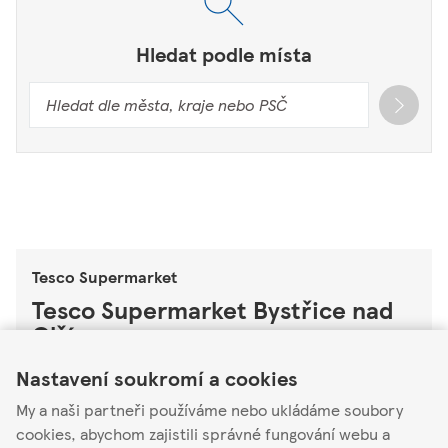
Hledat podle místa
Tesco Supermarket
Tesco Supermarket Bystřice nad
Olší
Link Opens in New Tab
Link Opens in New Tab
Link Opens in New Tab
Nastavení soukromí a cookies
Bystřice 1181
73995
My a naši partneři používáme nebo ukládáme soubory
cookies, abychom zajistili správné fungování webu a
Otevřené
-
Zavírá v
20:00