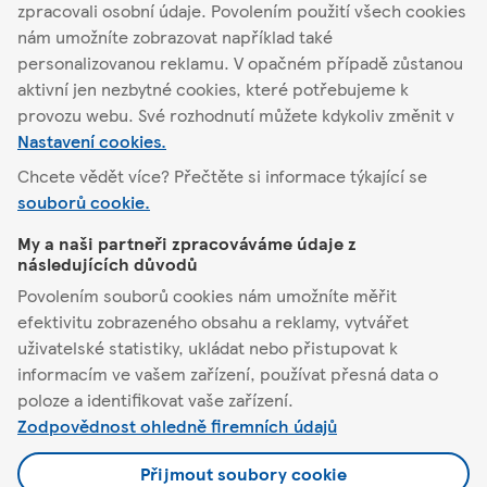
zpracovali osobní údaje. Povolením použití všech cookies
nám umožníte zobrazovat například také
Podrobnosti o
personalizovanou reklamu. V opačném případě zůstanou
obchodu
Akční nabídka
aktivní jen nezbytné cookies, které potřebujeme k
provozu webu. Své rozhodnutí můžete kdykoliv změnit v
Nastavení cookies.
Chcete vědět více? Přečtěte si informace týkající se
souborů cookie.
Bystřice
My a naši partneři zpracováváme údaje z
následujících důvodů
Tesco
Povolením souborů cookies nám umožníte měřit
efektivitu zobrazeného obsahu a reklamy, vytvářet
Pomůžeme vám
uživatelské statistiky, ukládat nebo přistupovat k
informacím ve vašem zařízení, používat přesná data o
Co nabízíme
poloze a identifikovat vaše zařízení.
Zodpovědnost ohledně firemních údajů
Podmínky a nastavení
Přijmout soubory cookie