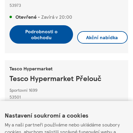
53973
Otevřené
-
Zavírá v
20:00
Podrobnosti o
obchodu
Akční nabídka
Tesco Hypermarket
Tesco Hypermarket Přelouč
Sportovní 1699
53501
Link Opens in New Tab
Link Opens in New Tab
Link Opens in New Tab
Otevřené
-
Zavírá v
22:00
Nastavení soukromí a cookies
Podrobnosti o
My a naši partneři používáme nebo ukládáme soubory
obchodu
Akční nabídka
cookies, abychom zajistili správné fungování webu a