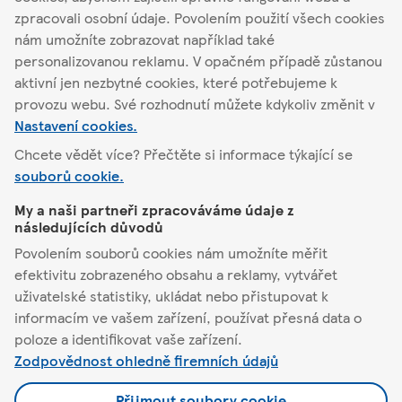
zpracovali osobní údaje. Povolením použití všech cookies
nám umožníte zobrazovat například také
personalizovanou reklamu. V opačném případě zůstanou
Najít jiný obchod
aktivní jen nezbytné cookies, které potřebujeme k
provozu webu. Své rozhodnutí můžete kdykoliv změnit v
Nastavení cookies.
Chcete vědět více? Přečtěte si informace týkající se
Chrudim
Dr. Milady Horákové 10
souborů cookie.
My a naši partneři zpracováváme údaje z
Tesco
následujících důvodů
Povolením souborů cookies nám umožníte měřit
Pomůžeme vám
efektivitu zobrazeného obsahu a reklamy, vytvářet
uživatelské statistiky, ukládat nebo přistupovat k
informacím ve vašem zařízení, používat přesná data o
Co nabízíme
poloze a identifikovat vaše zařízení.
Zodpovědnost ohledně firemních údajů
Podmínky a nastavení
Přijmout soubory cookie