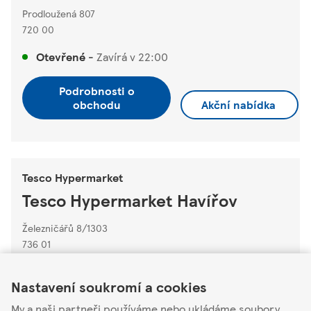
Prodloužená 807
720 00
Otevřené
-
Zavírá v
22:00
Podrobnosti o
obchodu
Akční nabídka
Tesco Hypermarket
Tesco Hypermarket Havířov
Železničářů 8/1303
736 01
Link Opens in New Tab
Link Opens in New Tab
Link Opens in New Tab
Otevřené
-
Zavírá v
22:00
Nastavení soukromí a cookies
Podrobnosti o
My a naši partneři používáme nebo ukládáme soubory