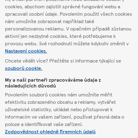
obchodu
Akční nabídka
cookies, abychom zajistili správné fungování webu a
zpracovali osobní údaje. Povolením použití všech cookies
nám umožníte zobrazovat například také
personalizovanou reklamu. V opačném případě zůstanou
Najít jiný obchod
aktivní jen nezbytné cookies, které potřebujeme k
provozu webu. Své rozhodnutí můžete kdykoliv změnit v
Nastavení cookies.
Chcete vědět více? Přečtěte si informace týkající se
Frýdek Místek
Příborská 2270
souborů cookie.
My a naši partneři zpracováváme údaje z
Tesco
následujících důvodů
Povolením souborů cookies nám umožníte měřit
Pomůžeme vám
efektivitu zobrazeného obsahu a reklamy, vytvářet
uživatelské statistiky, ukládat nebo přistupovat k
informacím ve vašem zařízení, používat přesná data o
Co nabízíme
poloze a identifikovat vaše zařízení.
Zodpovědnost ohledně firemních údajů
Podmínky a nastavení