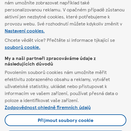
nám umožníte zobrazovat například také
Podrobnosti o
personalizovanou reklamu. V opačném případě zůstanou
obchodu
Akční nabídka
aktivní jen nezbytné cookies, které potřebujeme k
provozu webu. Své rozhodnutí můžete kdykoliv změnit v
Nastavení cookies.
Chcete vědět více? Přečtěte si informace týkající se
souborů cookie.
Habartov
My a naši partneři zpracováváme údaje z
následujících důvodů
Tesco
Povolením souborů cookies nám umožníte měřit
efektivitu zobrazeného obsahu a reklamy, vytvářet
Pomůžeme vám
uživatelské statistiky, ukládat nebo přistupovat k
informacím ve vašem zařízení, používat přesná data o
Co nabízíme
poloze a identifikovat vaše zařízení.
Zodpovědnost ohledně firemních údajů
Podmínky a nastavení
Přijmout soubory cookie