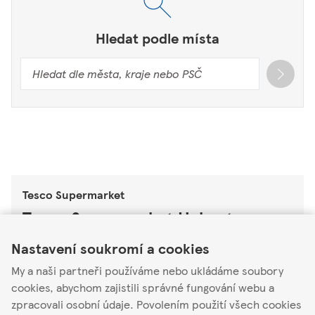
Hledat podle místa
Tesco Supermarket
Tesco Supermarket Habartov
Link Opens in New Tab
Link Opens in New Tab
Link Opens in New Tab
Nastavení soukromí a cookies
1. máje 847
35709
My a naši partneři používáme nebo ukládáme soubory
cookies, abychom zajistili správné fungování webu a
Otevřené
-
Zavírá v
20:00
zpracovali osobní údaje. Povolením použití všech cookies