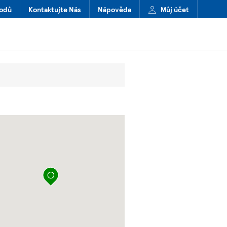
hodů
Kontaktujte Nás
Nápověda
Můj účet
připíchnout špendlík