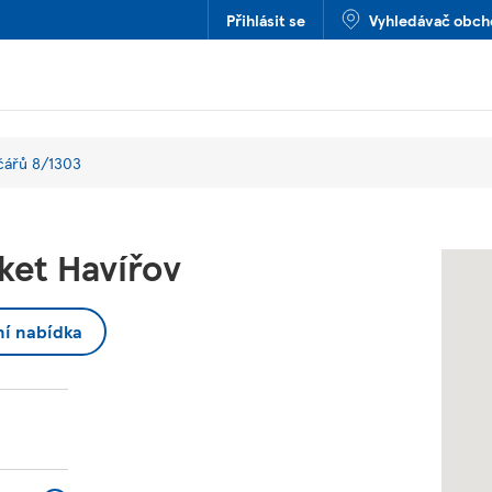
Přihlásit se
Vyhledávač obc
čářů 8/1303
ket Havířov
ní nabídka