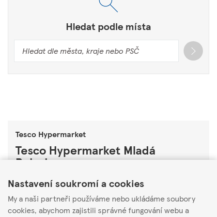
Hledat podle místa
Tesco Hypermarket
Tesco Hypermarket Mladá
Boleslav
Link Opens in New Tab
Link Opens in New Tab
Link Opens in New Tab
Nastavení soukromí a cookies
Kosmonosy 1255
29306
My a naši partneři používáme nebo ukládáme soubory
cookies, abychom zajistili správné fungování webu a
Otevřené
-
Zavírá v
22:00