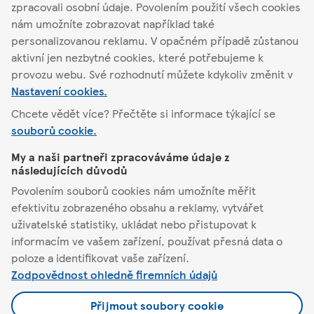
zpracovali osobní údaje. Povolením použití všech cookies
nám umožníte zobrazovat například také
Podrobnosti o
personalizovanou reklamu. V opačném případě zůstanou
obchodu
Akční nabídka
aktivní jen nezbytné cookies, které potřebujeme k
provozu webu. Své rozhodnutí můžete kdykoliv změnit v
Nastavení cookies.
Chcete vědět více? Přečtěte si informace týkající se
souborů cookie.
Kosmonosy
My a naši partneři zpracováváme údaje z
následujících důvodů
Tesco
Povolením souborů cookies nám umožníte měřit
efektivitu zobrazeného obsahu a reklamy, vytvářet
Pomůžeme vám
uživatelské statistiky, ukládat nebo přistupovat k
informacím ve vašem zařízení, používat přesná data o
Co nabízíme
poloze a identifikovat vaše zařízení.
Zodpovědnost ohledně firemních údajů
Podmínky a nastavení
Přijmout soubory cookie