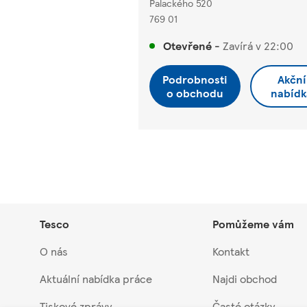
Palackého 520
769 01
Otevřené
-
Zavírá v
22:00
Podrobnosti
Akční
o obchodu
nabídk
Tesco
Pomůžeme vám
O nás
Kontakt
Aktuální nabídka práce
Najdi obchod
Tiskové zprávy
Časté otázky