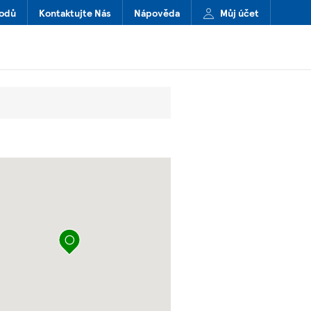
hodů
Kontaktujte Nás
Nápověda
Můj účet
připíchnout špendlík