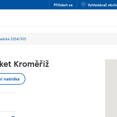
Přihlásit se
Vyhledávač obc
radská 3254/105
ket Kroměříž
ní nabídka