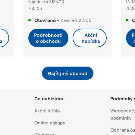
Kojetínská 3133/10
tř. 1
750 05
750
Otevřené
-
Zavírá v
22:00
O
Podrobnosti
Akční
P
a
o obchodu
nabídka
Najít jiný obchod
Co nabízíme
Podmínky 
Akční letáky
Všeobecné
podmínky
Online nákupy
Ochrana os
Clubcard