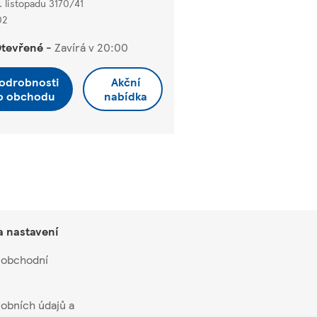
7. listopadu 3170/41
02
tevřené
-
Zavírá v
20:00
odrobnosti
Akční
o obchodu
nabídka
a nastavení
 obchodní
obních údajů a