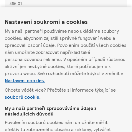
466 01
Link Opens in New Tab
Link Opens in New Tab
Link Opens in New Tab
Otevřené
-
Zavírá v
21:00
Nastavení soukromí a cookies
Podrobnosti o
My a naši partneři používáme nebo ukládáme soubory
obchodu
Akční nabídka
cookies, abychom zajistili správné fungování webu a
zpracovali osobní údaje. Povolením použití všech cookies
nám umožníte zobrazovat například také
personalizovanou reklamu. V opačném případě zůstanou
Najít jiný obchod
aktivní jen nezbytné cookies, které potřebujeme k
provozu webu. Své rozhodnutí můžete kdykoliv změnit v
Nastavení cookies.
Chcete vědět více? Přečtěte si informace týkající se
Liberec
Vrchlického 830/41
souborů cookie.
My a naši partneři zpracováváme údaje z
Tesco
následujících důvodů
Povolením souborů cookies nám umožníte měřit
Pomůžeme vám
efektivitu zobrazeného obsahu a reklamy, vytvářet