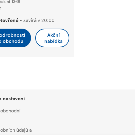
ýsluní 1368
1
tevřené
-
Zavírá v
20:00
odrobnosti
Akční
o obchodu
nabídka
a nastavení
 obchodní
obních údajů a