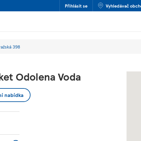
Přihlásit se
Vyhledávač obc
ražská 398
ket Odolena Voda
ní nabídka