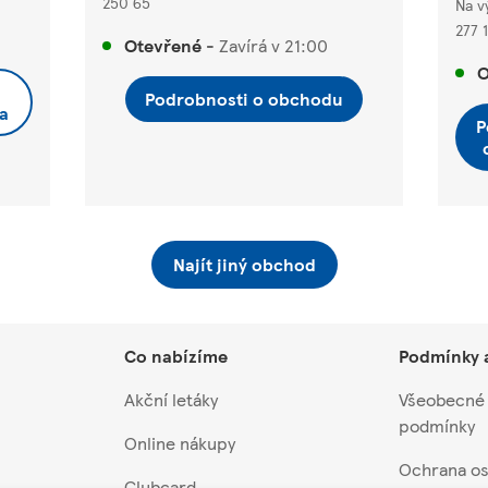
250 65
Na v
277 1
Otevřené
-
Zavírá v
21:00
O
Podrobnosti o obchodu
a
P
Najít jiný obchod
Co nabízíme
Podmínky 
Akční letáky
Všeobecné
podmínky
Online nákupy
Ochrana os
Clubcard