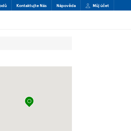
hodů
Kontaktujte Nás
Nápověda
Můj účet
připíchnout špendlík