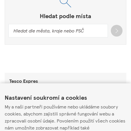
Hledat podle místa
Tesco Expres
Link Opens in New Tab
Link Opens in New Tab
Link Opens in New Tab
Tesco Expres Osek
Nastavení soukromí a cookies
Tyršova 684
My a naši partneři používáme nebo ukládáme soubory
41705
cookies, abychom zajistili správné fungování webu a
Otevřené
-
Zavírá v
20:00
zpracovali osobní údaje. Povolením použití všech cookies
nám umožníte zobrazovat například také