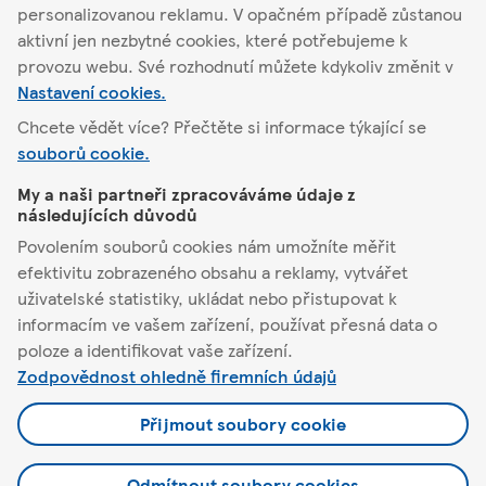
personalizovanou reklamu. V opačném případě zůstanou
Podrobnosti o obchodu
aktivní jen nezbytné cookies, které potřebujeme k
provozu webu. Své rozhodnutí můžete kdykoliv změnit v
Nastavení cookies.
Chcete vědět více? Přečtěte si informace týkající se
souborů cookie.
Osek u Duchcova
My a naši partneři zpracováváme údaje z
následujících důvodů
Tesco
Povolením souborů cookies nám umožníte měřit
efektivitu zobrazeného obsahu a reklamy, vytvářet
Pomůžeme vám
uživatelské statistiky, ukládat nebo přistupovat k
informacím ve vašem zařízení, používat přesná data o
Co nabízíme
poloze a identifikovat vaše zařízení.
Zodpovědnost ohledně firemních údajů
Podmínky a nastavení
Přijmout soubory cookie
Odmítnout soubory cookies